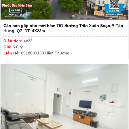
Cần bán gấp nhà mới hẻm 791 đường Trần Xuân Soạn,P. Tân
Hưng, Q7. DT: 4X23m
Diện tích:
4x23
Giá:
6.6 tỷ
Liên Hệ:
0918089169 Hiền Thương