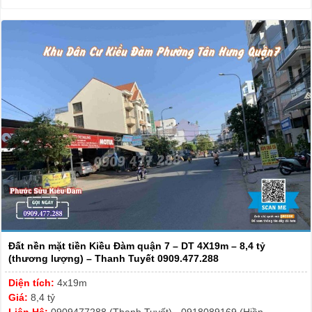
Đất nền mặt tiền Kiều Đàm quận 7 – DT 4X19m – 8,4 tỷ
(thương lượng) – Thanh Tuyết 0909.477.288
Diện tích:
4x19m
Giá:
8,4 tỷ