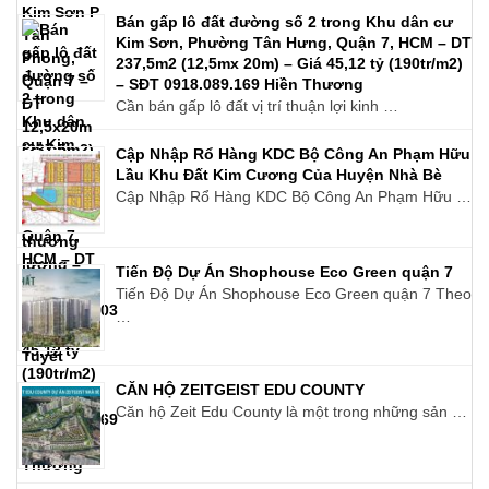
Bán gấp lô đất đường số 2 trong Khu dân cư
Kim Sơn, Phường Tân Hưng, Quận 7, HCM – DT
237,5m2 (12,5mx 20m) – Giá 45,12 tỷ (190tr/m2)
– SĐT 0918.089.169 Hiền Thương
Cần bán gấp lô đất vị trí thuận lợi kinh …
Cập Nhập Rổ Hàng KDC Bộ Công An Phạm Hữu
Lầu Khu Đất Kim Cương Của Huyện Nhà Bè
Cập Nhập Rổ Hàng KDC Bộ Công An Phạm Hữu …
Tiến Độ Dự Án Shophouse Eco Green quận 7
Tiến Độ Dự Án Shophouse Eco Green quận 7 Theo
…
CĂN HỘ ZEITGEIST EDU COUNTY
Căn hộ Zeit Edu County là một trong những sản …