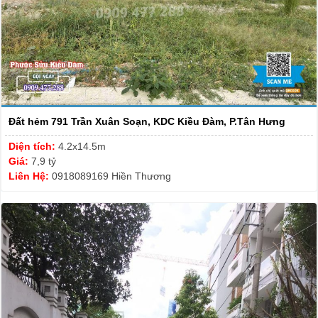
Đất hẻm 791 Trần Xuân Soạn, KDC Kiều Đàm, P.Tân Hưng
Diện tích:
4.2x14.5m
Giá:
7,9 tỷ
Liên Hệ:
0918089169 Hiền Thương