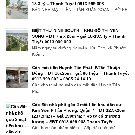
18.3 tỷ – Thanh Tuyết 0913.999.003
BÁN NHÀ MẶT TIỀN TRẦN XUÂN SOẠN – BỜ KÈ
…
BIỆT THỰ NINE SOUTH – KHU ĐÔ THỊ VEN
SÔNG – DT 7m x 20m – giá 18-19,5 tỷ – Thanh
Tuyết 0913.999.003
Nằm ngay tại đường Nguyễn Hữu Thọ, xã Phước
Kiển, …
Căn mặt tiền Huỳnh Tấn Phát, P.Tân Thuận
Đông – DT 10x25m – giá 60 triệu – Thanh Tuyết
0913.999.003 – 0965.24.14.19
Cần cho thuê nguyên căn mặt tiền Huỳnh Tấn
Phát, …
Cặp đất nhà phố góc 2 mặt tiền khu dân cư
Kim Sơn P Tân Phong, Quận 7 – DT 12,5x20m
(237.5m2) – Giá 190tr/m2 ~ 45 tỷ có thương
lượng – SĐT 0913.999.003 Thanh Tuyết
Cần bán sản phẩm hiếm – Cặp đất nhà phố …