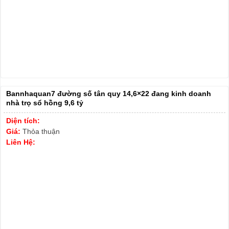
Bannhaquan7 đường số tân quy 14,6×22 đang kinh doanh
nhà trọ sổ hồng 9,6 tỷ
Diện tích:
Giá:
Thỏa thuận
Liên Hệ: