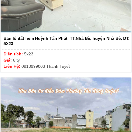
Bán lô đất hẻm Huỳnh Tấn Phát, TT.Nhà Bè, huyện Nhà Bè, DT:
5X23
Diện tích:
5x23
Giá:
6 tỷ
Liên Hệ:
0913999003 Thanh Tuyết