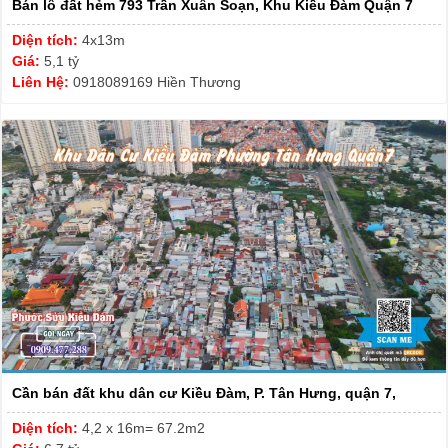
Bán lô đất hẻm 793 Trần Xuân Soạn, Khu Kiều Đàm Quận 7
Diện tích:
4x13m
Giá:
5,1 tỷ
Liên Hệ:
0918089169 Hiền Thương
Cần bán đất khu dân cư Kiều Đàm, P. Tân Hưng, quận 7,
Diện tích:
4,2 x 16m= 67.2m2