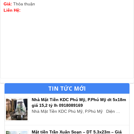
Giá:
Thỏa thuận
Liên Hệ:
TIN TỨC MỚI
Nhà Mặt Tiền KDC Phú Mỹ, P.Phú Mỹ dt 5x18m
giá 15,2 tỷ lh 0918089169
Nhà Mặt Tiền KDC Phú Mỹ, P.Phú Mỹ Diện …
Mặt tiền Trần Xuân Soạn – DT 5.3x23m – Giá