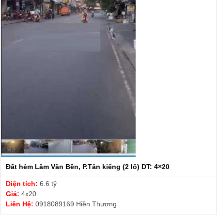
Đất hẻm Lâm Văn Bền, P.Tân kiểng (2 lô) DT: 4×20
Diện tích:
6.6 tỷ
Giá:
4x20
Liên Hệ:
0918089169 Hiền Thương