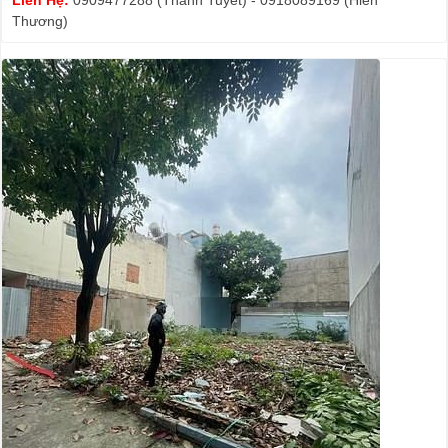
Liên Hệ:
0909477288 (Thanh Tuyết) - 0918089169 (Hiền
Thương)