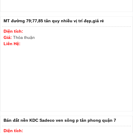
MT đường 79;77,85 tân quy nhiều vị trí đẹp,giá rẻ
Diện tích:
Giá:
Thỏa thuận
Liên Hệ:
Bán đất nền KDC Sadeco ven sông p tân phong quận 7
Diện tích: