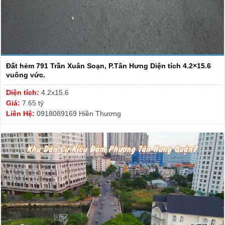
Đất hẻm 791 Trần Xuân Soạn, P.Tân Hưng Diện tích 4.2×15.6
vuông vức.
Diện tích:
4.2x15.6
Giá:
7.65 tỷ
Liên Hệ:
0918089169 Hiền Thương