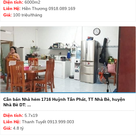
Diện tích:
6000m2
Liên Hệ:
Hiền Thương 0918.089.169
Giá:
100 triệu/tháng
Cần bán Nhà hẻm 1716 Huỳnh Tấn Phát, TT Nhà Bè, huyện
Nhà Bè DT: ...
Diện tích:
5.7x19
Liên Hệ:
Thanh Tuyết 0913.999.003
Giá:
4.8 tỷ