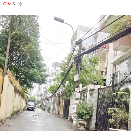
Giá:
61 tỷ