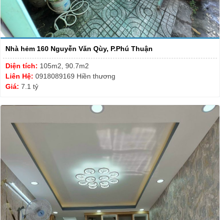
Nhà hẻm 160 Nguyễn Văn Qùy, P.Phú Thuận
Diện tích:
105m2, 90.7m2
Liên Hệ:
0918089169 Hiền thương
Giá:
7.1 tỷ