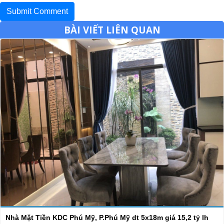
BÀI VIẾT LIÊN QUAN
Nhà Mặt Tiền KDC Phú Mỹ, P.Phú Mỹ dt 5x18m giá 15,2 tỷ lh