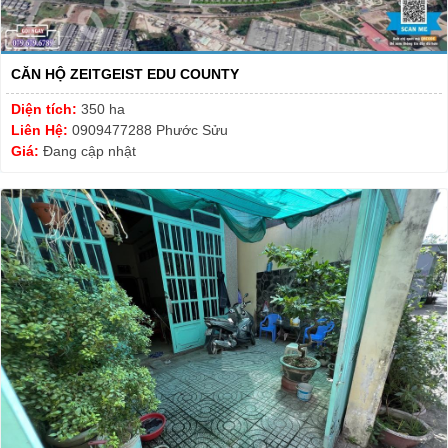
CĂN HỘ ZEITGEIST EDU COUNTY
Diện tích:
350 ha
Liên Hệ:
0909477288 Phước Sửu
Giá:
Đang cập nhật