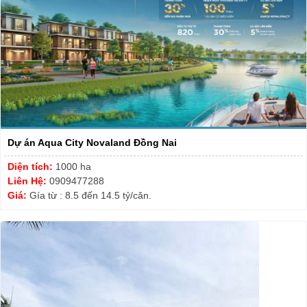
Dự án Aqua City Novaland Đồng Nai
Diện tích:
1000 ha
Liên Hệ:
0909477288
Giá:
Gía từ : 8.5 đến 14.5 tỷ/căn.