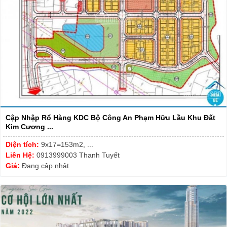
Cập Nhập Rổ Hàng KDC Bộ Công An Phạm Hữu Lầu Khu Đất
Kim Cương ...
Diện tích:
9x17=153m2, ...
Liên Hệ:
0913999003 Thanh Tuyết
Giá:
Đang cập nhật