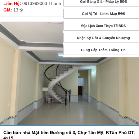
Gởi Bảng Giá - Pháp Lý BĐS
Liên Hệ:
0913999003 Thanh Tuyết
Giá:
13 tỷ
Gởi Vị Trí - Links Map BĐS
Đặt Lịch Xem Thực Tế BĐS
Nhận Ký Gởi & Chuyển Nhượng
Cung Cấp Thêm Thông Tin
Cần bán nhà Mặt tiền Đường số 3, Chợ Tân Mỹ, P.Tân Phú DT:
4x15