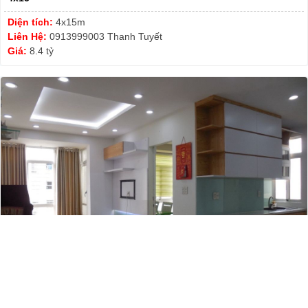
Diện tích:
4x15m
Liên Hệ:
0913999003 Thanh Tuyết
Giá:
8.4 tỷ