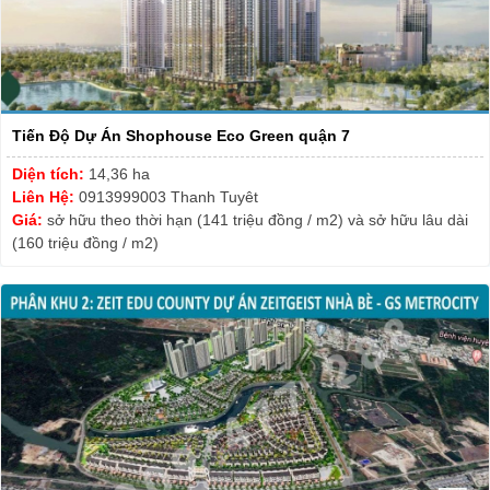
Tiến Độ Dự Án Shophouse Eco Green quận 7
Diện tích:
14,36 ha
Liên Hệ:
0913999003 Thanh Tuyêt
Giá:
sở hữu theo thời hạn (141 triệu đồng / m2) và sở hữu lâu dài
(160 triệu đồng / m2)