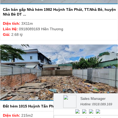
Cần bán gấp Nhà hẻm 1982 Huỳnh Tấn Phát, TT.Nhà Bè, huyện
Nhà Bè DT ...
Diện tích:
3X11m
Liên Hệ:
0918089169 Hiền Thương
Giá:
2.68 tỷ
Sales Manager
Hotline: 0918.089.169
Đất hẻm 1015 Huỳnh Tấn Phát P. Phú Thuận Diện tích: 215 m2
Diện tích:
215m2