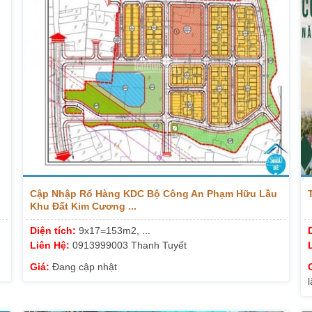
Cập Nhập Rổ Hàng KDC Bộ Công An Phạm Hữu Lầu
Khu Đất Kim Cương ...
Diện tích:
9x17=153m2, ...
Liên Hệ:
0913999003 Thanh Tuyết
Giá:
Đang cập nhật
l