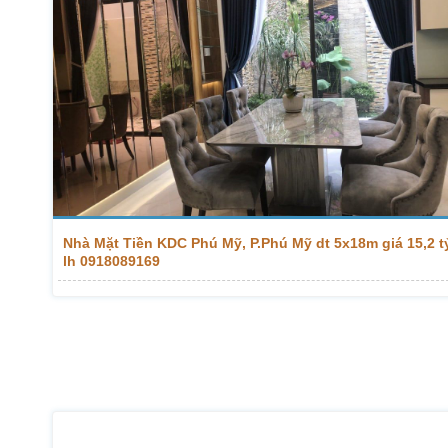
Nhà Mặt Tiền KDC Phú Mỹ, P.Phú Mỹ dt 5x18m giá 15,2 t
lh 0918089169