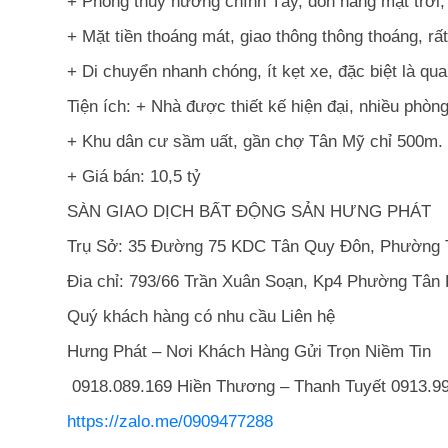
+ Phong thủy hướng chính Tây, đón nắng mặt trời, 
+ Mặt tiền thoáng mát, giao thông thông thoáng, r
+ Di chuyển nhanh chóng, ít kẹt xe, đặc biệt là q
Tiện ích: + Nhà được thiết kế hiện đại, nhiều phò
+ Khu dân cư sầm uất, gần chợ Tân Mỹ chỉ 500m.
+ Giá bán: 10,5 tỷ
SÀN GIAO DỊCH BẤT ĐỘNG SẢN HƯNG PHÁT
Trụ Sở: 35 Đường 75 KDC Tân Quy Đôn, Phường 
Đia chỉ: 793/66 Trần Xuân Soạn, Kp4 Phường Tân
Quý khách hàng có nhu cầu Liên hệ
Hưng Phát – Nơi Khách Hàng Gửi Trọn Niềm Tin
0918.089.169 Hiền Thương – Thanh Tuyết 0913.99
https://zalo.me/0909477288