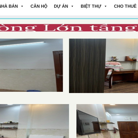
NHÀ BÁN
CĂN HỘ
DỰ ÁN
BIỆT THỰ
CHO THUÊ