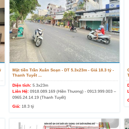
ỷ
Mặt tiền Trần Xuân Soạn - DT 5.3x23m - Giá 18.3 tỷ -
Thanh Tuyết ...
T
Diện tích:
5.3x23m
Liên Hệ:
0918.089.169 (Hiền Thương) - 0913.999.003 –
0965.24.14.19 (Thanh Tuyết)
Giá:
18.3 tỷ