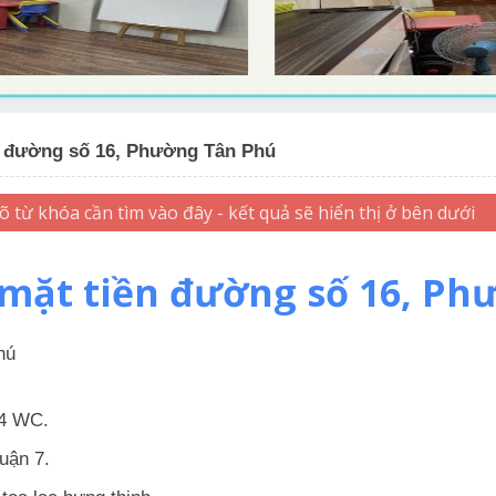
n đường số 16, Phường Tân Phú
mặt tiền đường số 16, P
hú
 4 WC.
uận 7.