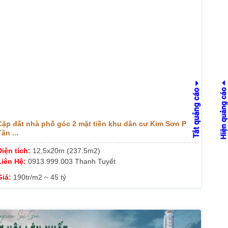
Cặp đất nhà phố góc 2 mặt tiền khu dân cư Kim Sơn P
ân ...
Diện tích:
12,5x20m (237.5m2)
Liên Hệ:
0913.999.003 Thanh Tuyết
Giá:
190tr/m2 ~ 45 tỷ