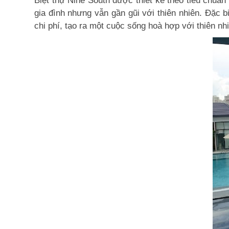
Biệt thự Nine South được thiết kế theo tiêu chu
gia đình nhưng vẫn gần gũi với thiên nhiên. Đặc b
chi phí, tạo ra một cuộc sống hoà hợp với thiên nhi