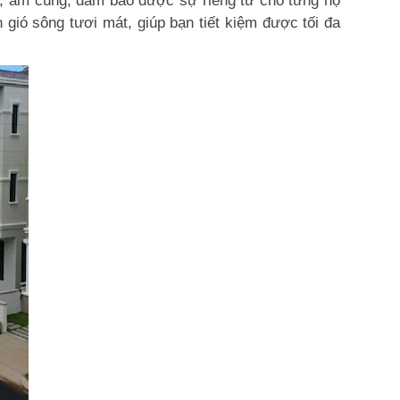
g, ấm cúng, đảm bảo được sự riêng tư cho từng hộ
 gió sông tươi mát, giúp bạn tiết kiệm được tối đa