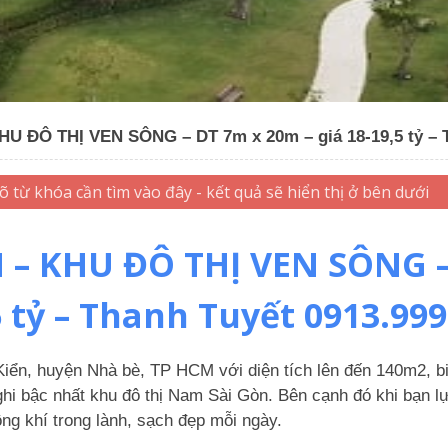
 ĐÔ THỊ VEN SÔNG – DT 7m x 20m – giá 18-19,5 tỷ – T
– KHU ĐÔ THỊ VEN SÔNG – 
5 tỷ – Thanh Tuyết 0913.999
n, huyện Nhà bè, TP HCM với diện tích lên đến 140m2, biệ
nghi bậc nhất khu đô thị Nam Sài Gòn. Bên cạnh đó khi bạn l
ng khí trong lành, sạch đẹp mỗi ngày.