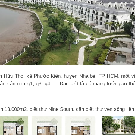
ễn Hữu Thọ, xã Phước Kiển, huyện Nhà bè, TP HCM, một vị 
 lân cận như q1, q8, q4,…
. Đặc biệt là có mạng lưới giao t
n 13,000m2, biệt thự Nine South, căn biệt thự ven sông liề