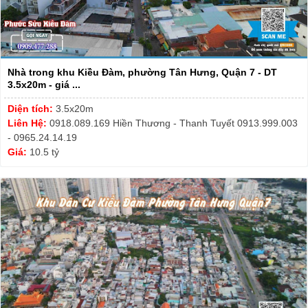
Nhà trong khu Kiều Đàm, phường Tân Hưng, Quận 7 - DT
3.5x20m - giá ...
Diện tích:
3.5x20m
Liên Hệ:
0918.089.169 Hiền Thương - Thanh Tuyết 0913.999.003
- 0965.24.14.19
Giá:
10.5 tỷ