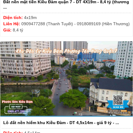
Đất nền mặt tiền Kiều Đàm quận 7 - DT 4X19m - 8,4 tỷ (thương
...
Diện tích:
4x19m
Liên Hệ:
0909477288 (Thanh Tuyết) - 0918089169 (Hiền Thương)
Giá:
8,4 tỷ
Lô đất nền hiếm khu Kiều Đàm - DT 4,5x14m - giá 9 tỷ - ...