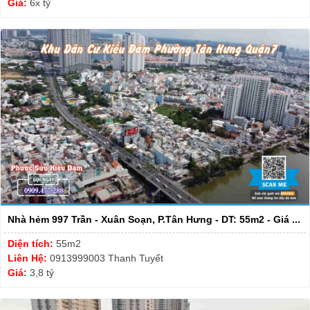
Giá:
6x tỷ
Nhà hẻm 997 Trần - Xuân Soạn, P.Tân Hưng - DT: 55m2 - Giá ...
Diện tích:
55m2
Liên Hệ:
0913999003 Thanh Tuyết
Giá:
3,8 tỷ