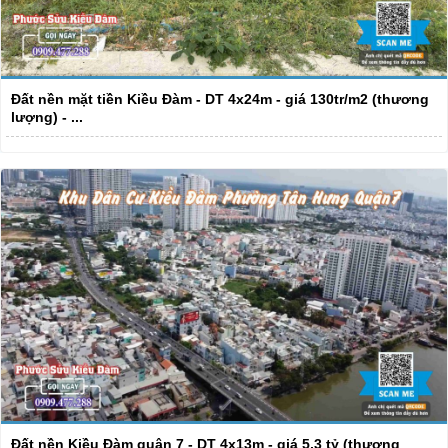
Đất nền mặt tiền Kiều Đàm - DT 4x24m - giá 130tr/m2 (thương
lượng) - ...
Đất nền Kiều Đàm quận 7 - DT 4x13m - giá 5,3 tỷ (thương