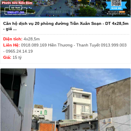
Căn hộ dịch vụ 20 phòng đường Trần Xuân Soạn - DT 4x28,5m
- giá ...
Diện tích:
4x28,5m
Liên Hệ:
0918.089.169 Hiền Thương - Thanh Tuyết 0913.999.003
- 0965.24.14.19
Giá:
15 tỷ