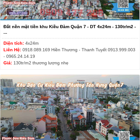
Đất nền mặt tiền khu Kiều Đàm Quận 7 - DT 4x24m - 130tr/m2 -
...
Diện tích:
4x24m
Liên Hệ:
0918.089.169 Hiền Thương - Thanh Tuyết 0913.999.003
- 0965.24.14.19
Giá:
130tr/m2 thương lượng nhẹ