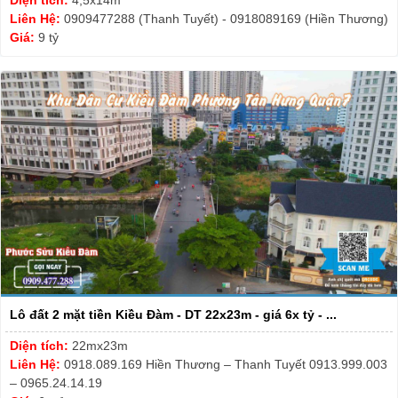
Diện tích:
4,5x14m
Liên Hệ:
0909477288 (Thanh Tuyết) - 0918089169 (Hiền Thương)
Giá:
9 tỷ
Lô đất 2 mặt tiền Kiều Đàm - DT 22x23m - giá 6x tỷ - ...
Diện tích:
22mx23m
Liên Hệ:
0918.089.169 Hiền Thương – Thanh Tuyết 0913.999.003
– 0965.24.14.19