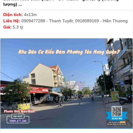
lượng) ...
Diện tích:
4x13m
Liên Hệ:
0909477288 - Thanh Tuyết; 0918089169 - Hiền Thương
Giá:
5,3 tỷ