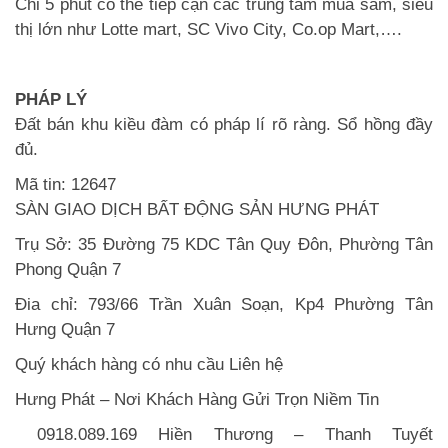
Chỉ 5 phút có thể tiếp cận các trung tâm mua sắm, siêu
thị lớn như Lotte mart, SC Vivo City, Co.op Mart,….
PHÁP LÝ
Đất bán khu kiều đàm có pháp lí rõ ràng. Sổ hồng đầy
đủ.
Mã tin: 12647
SÀN GIAO DỊCH BẤT ĐỘNG SẢN HƯNG PHÁT
Trụ Sở: 35 Đường 75 KDC Tân Quy Đôn, Phường Tân
Phong Quận 7
Đia chỉ: 793/66 Trần Xuân Soạn, Kp4 Phường Tân
Hưng Quận 7
Quý khách hàng có nhu cầu Liên hệ
Hưng Phát – Nơi Khách Hàng Gửi Trọn Niềm Tin
0918.089.169 Hiền Thương – Thanh Tuyết