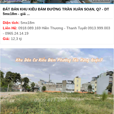
ĐẤT BÁN KHU KIỀU ĐÀM ĐƯỜNG TRẦN XUÂN SOẠN, Q7 - DT
5mx18m - giá ...
Diện tích:
5mx18m
Liên Hệ:
0918.089.169 Hiền Thương - Thanh Tuyết 0913.999.003
- 0965.24.14.19
Giá:
12,3 tỷ