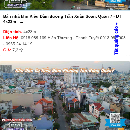
Bán nhà khu Kiều Đàm đường Trần Xuân Soạn, Quận 7 - DT
4x23m - ...
Diện tích:
4x23m
Liên Hệ:
0918.089.169 Hiền Thương - Thanh Tuyết 0913.999.003
- 0965.24.14.19
Giá:
7,2 tỷ