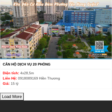
CĂN HỘ DỊCH VỤ 20 PHÒNG
Diện tích:
4x28,5m
Liên Hệ:
0918089169 Hiền Thương
Giá:
15 tỷ
Load More