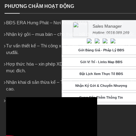
PHƯƠNG CHÂM HOẠT ĐỘNG
BĐS ERA Hưng Phát – Nơi Khách Hàng Gởi Trọn Niềm tin
Sales Manager
Hotline: 0918.089.169
Nhận ký gởi – mua bán – cho thuê – bất động sản trên toàn quốc.
Tư vấn thiết kế – Thi công xây dựng – Hỗ trợ vay ngânhàng LS
Gởi Bảng Giá - Pháp Lý BĐS
ưuđãi.
Gởi Vị Trí - Links Map BĐS
Hợp thức hóa – xin phép XD – Tách thửa hợp thửa – chuyển
mục đích.
Đặt Lịch Xem Thực Tế BĐS
Nhận khai di sản thừa kế – Tư vấn sản phẩm BDS đầu tư sinh lời
Nhận Ký Gởi & Chuyển Nhượng
cao.
Cung Cấp Thêm Thông Tin