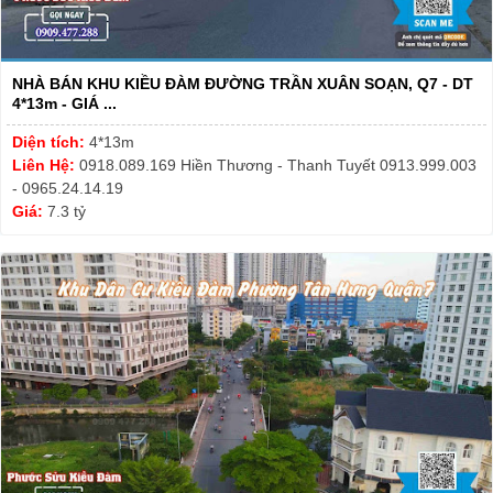
NHÀ BÁN KHU KIỀU ĐÀM ĐƯỜNG TRẦN XUÂN SOẠN, Q7 - DT
4*13m - GIÁ ...
Diện tích:
4*13m
Liên Hệ:
0918.089.169 Hiền Thương - Thanh Tuyết 0913.999.003
- 0965.24.14.19
Giá:
7.3 tỷ