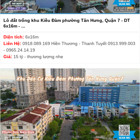
Lô đất trống khu Kiều Đàm phường Tân Hưng, Quận 7 - DT
6x16m - ...
Diện tích:
6x16m
Liên Hệ:
0918.089.169 Hiền Thương - Thanh Tuyết 0913.999.003
- 0965.24.14.19
Giá:
15 tỷ - thương lượng nhẹ