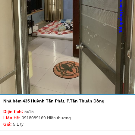
Nhà hẻm 435 Huỳnh Tấn Phát, P.Tân Thuận Đông
Diện tích:
5x15
Liên Hệ:
0918089169 Hiền thương
Giá:
5.1 tỷ