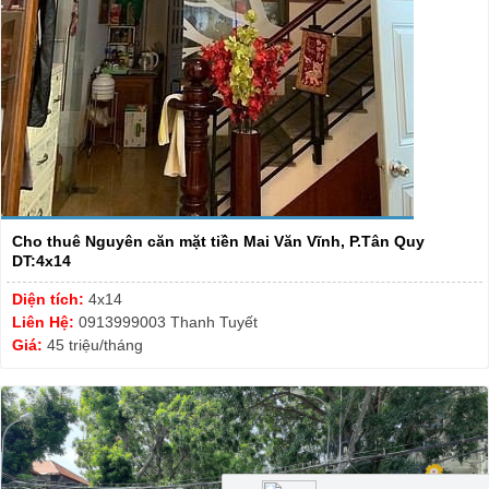
Cho thuê Nguyên căn mặt tiền Mai Văn Vĩnh, P.Tân Quy
DT:4x14
Diện tích:
4x14
Liên Hệ:
0913999003 Thanh Tuyết
Giá:
45 triệu/tháng