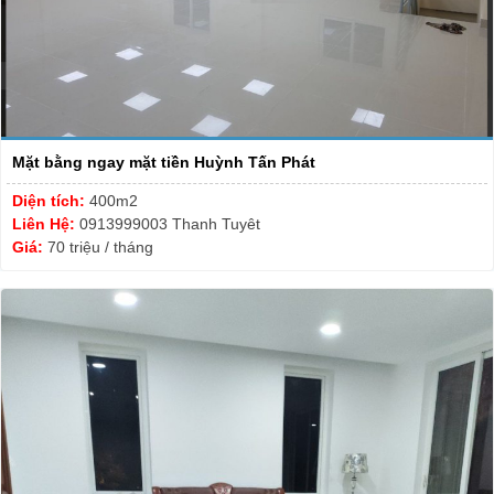
Mặt bằng ngay mặt tiền Huỳnh Tấn Phát
Diện tích:
400m2
Liên Hệ:
0913999003 Thanh Tuyêt
Giá:
70 triệu / tháng