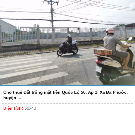
Cho thuê Đất trống mặt tiền Quốc Lộ 50, Ấp 1, Xã Đa Phước,
huyện ...
Diện tích:
50x40
Liên Hệ:
0918089169 Hiền Thương
Giá:
180 triệu/tháng