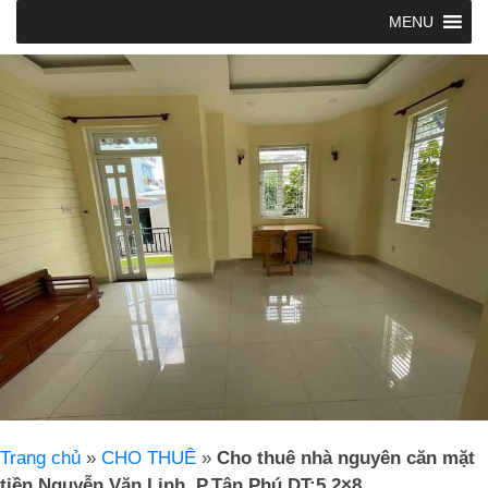
MENU
Trang chủ
»
CHO THUÊ
»
Cho thuê nhà nguyên căn mặt
tiền Nguyễn Văn Linh, P.Tân Phú DT:5.2×8