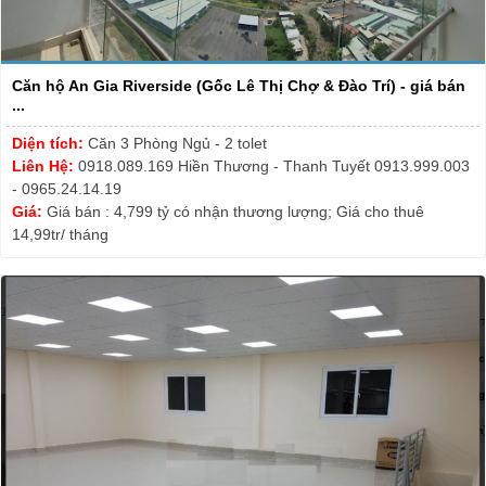
Căn hộ An Gia Riverside (Gốc Lê Thị Chợ & Đào Trí) - giá bán
...
Diện tích:
Căn 3 Phòng Ngủ - 2 tolet
Liên Hệ:
0918.089.169 Hiền Thương - Thanh Tuyết 0913.999.003
- 0965.24.14.19
Giá:
Giá bán : 4,799 tỷ có nhận thương lượng; Giá cho thuê
14,99tr/ tháng