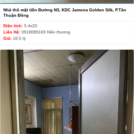
Nhà thô mặt tiền Đường N3, KDC Jamona Golden Silk, P.Tân
Thuận Đông
Diện tích:
5.4x20
Liên Hệ:
0918089169 Hiền thương
Giá:
18.5 tỷ