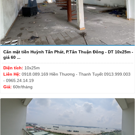
Căn mặt tiền Huỳnh Tấn Phát, P.Tân Thuận Đông - DT 10x25m -
giá 60 ...
Diện tích:
10x25m
Liên Hệ:
0918.089.169 Hiền Thương - Thanh Tuyết 0913.999.003
- 0965.24.14.19
Giá:
60tr/tháng