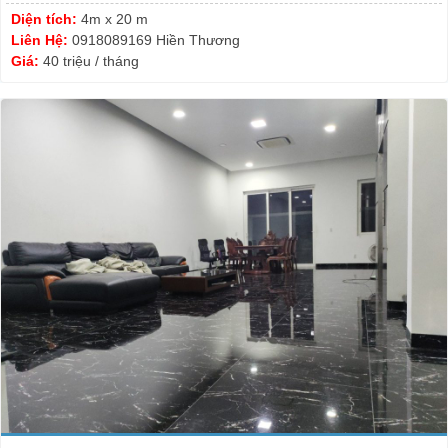
Diện tích:
4m x 20 m
Liên Hệ:
0918089169 Hiền Thương
Giá:
40 triệu / tháng