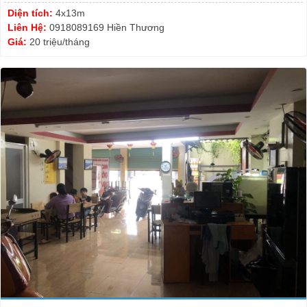
Diện tích:
4x13m
Liên Hệ:
0918089169 Hiền Thương
Giá:
20 triệu/tháng