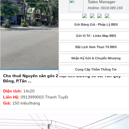
Sales Manager
Hotline: 0918.089.169
Gởi Bảng Giá - Pháp Lý BĐS
Gởi Vị Trí - Links Map BĐS
Đặt Lịch Xem Thực Tế BĐS
Nhận Ký Gởi & Chuyển Nhượng
Cung Cấp Thêm Thông Tin
Cho thuê Nguyên căn góc 2 mặt tiền Đường số 65, Tân Quy
Đông, P.Tân ...
Diện tích:
14x20
Liên Hệ:
0913999003 Thanh Tuyết
Giá:
150 triệu/tháng