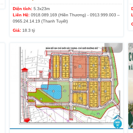
Diện tích:
5.3x23m
Liên Hệ:
0918.089.169 (Hiền Thương) - 0913.999.003 –
0965.24.14.19 (Thanh Tuyết)
Giá:
18.3 tỷ