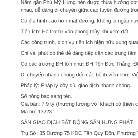
Nằm gần Phú Mỹ Hưng nên được thừa hưởng cơ sở h
nhau, dễ dàng di chuyển giữa các tuyến đường tro
Có địa hình cao hơn mặt đường, không bị ngập nư
Tiện ích: Hỗ trợ tư vấn phong thủy khi xem đất.
Các công trình, dịch vụ tiện ích hiện hữu xung qu
Chỉ vài phút có thể dễ dàng tiếp cận các trung tâm 
Có các trường ĐH lớn như: ĐH Tôn Đức Thắng, ĐH 
Di chuyển nhanh chóng đến các bệnh viện như: Việ
Pháp lý: Pháp lý đầy đủ, giao dịch nhanh chóng.
Sổ hồng bao sang tên.
Giá bán: 7,9 tỷ (thương lượng với khách có thiện c
Mã tin: 13223
SÀN GIAO DỊCH BẤT ĐỘNG SẢN HƯNG PHÁT
Trụ Sở: 35 Đường 75 KDC Tân Quy Đôn, Phường 