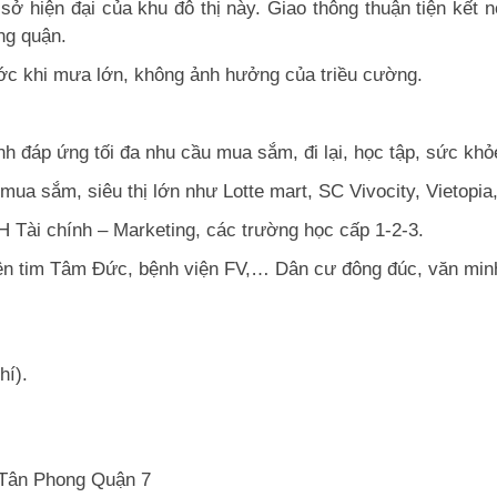
iện đại của khu đô thị này. Giao thông thuận tiện kết n
ng quận.
ớc khi mưa lớn, không ảnh hưởng của triều cường.
anh đáp ứng tối đa nhu cầu mua sắm, đi lại, học tập, sức kh
mua sắm, siêu thị lớn như Lotte mart, SC Vivocity, Vietopia,
Tài chính – Marketing, các trường học cấp 1-2-3.
n tim Tâm Đức, bệnh viện FV,… Dân cư đông đúc, văn minh, 
hí).
Tân Phong Quận 7