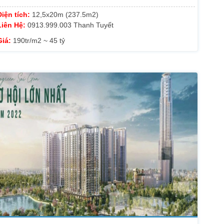
Diện tích:
12,5x20m (237.5m2)
Liên Hệ:
0913.999.003 Thanh Tuyết
Giá:
190tr/m2 ~ 45 tỷ