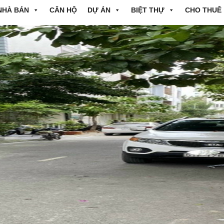
NHÀ BÁN
CĂN HỘ
DỰ ÁN
BIỆT THỰ
CHO THUÊ