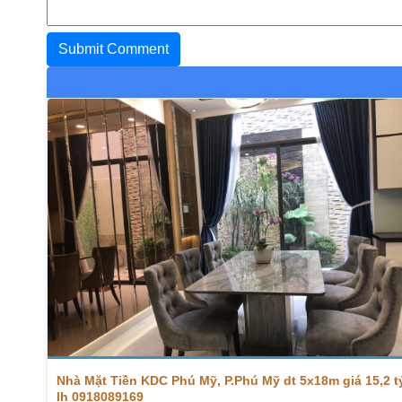
Nhà Mặt Tiền KDC Phú Mỹ, P.Phú Mỹ dt 5x18m giá 15,2 t
lh 0918089169