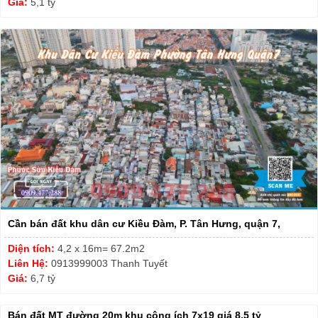
Giá:
5,1 tỷ
Cần bán đất khu dân cư Kiều Đàm, P. Tân Hưng, quận 7,
Diện tích:
4,2 x 16m= 67.2m2
Liên Hệ:
0913999003 Thanh Tuyết
Giá:
6,7 tỷ
Bán đất MT đường 20m khu công ích 7x19 giá 8,5 tỷ