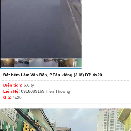
Đất hẻm Lâm Văn Bền, P.Tân kiểng (2 lô) DT: 4x20
Diện tích:
6.6 tỷ
Liên Hệ:
0918089169 Hiền Thương
Giá:
4x20