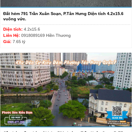
Đất hẻm 791 Trần Xuân Soạn, P.Tân Hưng Diện tích 4.2x15.6
vuông vức.
Diện tích:
4.2x15.6
Liên Hệ:
0918089169 Hiền Thương
Giá:
7.65 tỷ