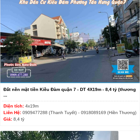
Đất nền mặt tiền Kiều Đàm quận 7 - DT 4X19m - 8,4 tỷ (thương
...
Diện tích:
4x19m
Liên Hệ:
0909477288 (Thanh Tuyết) - 0918089169 (Hiền Thương)
Giá:
8,4 tỷ