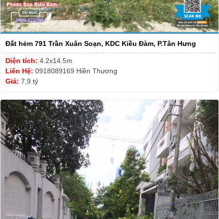
Đất hẻm 791 Trần Xuân Soạn, KDC Kiều Đàm, P.Tân Hưng
Diện tích:
4.2x14.5m
Liên Hệ:
0918089169 Hiền Thương
Giá:
7,9 tỷ