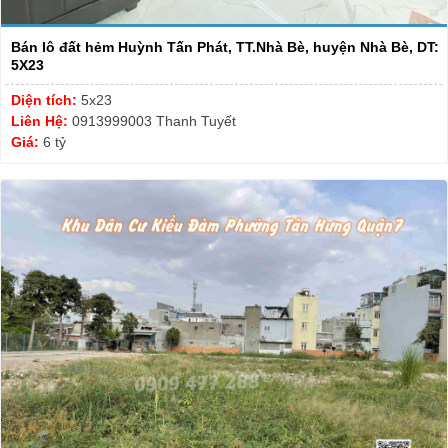
Bán lô đất hẻm Huỳnh Tấn Phát, TT.Nhà Bè, huyện Nhà Bè, DT:
5X23
Diện tích:
5x23
Liên Hệ:
0913999003 Thanh Tuyết
Giá:
6 tỷ