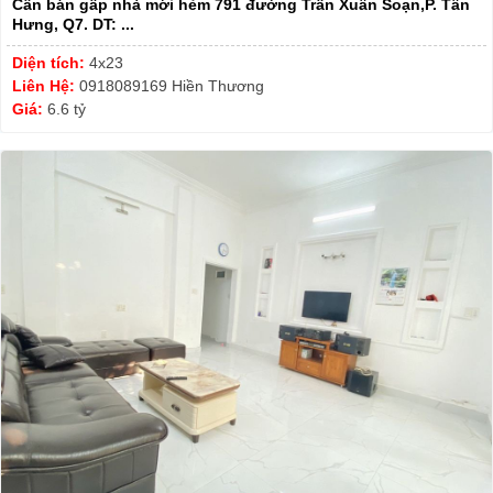
Cần bán gấp nhà mới hẻm 791 đường Trần Xuân Soạn,P. Tân
Hưng, Q7. DT: ...
Diện tích:
4x23
Liên Hệ:
0918089169 Hiền Thương
Giá:
6.6 tỷ