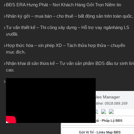
BĐS ERA Hưng Phát – Nơi Khách Hàng Gởi Trọn Niềm tin
Nhận ký gởi – mua bán – cho thuê – bất động sản trên toàn quốc.
Tư vấn thiết kế – Thi công xây dựng – Hỗ trợ vay ngânhàng LS
ưuđãi.
Hợp thức hóa – xin phép XD – Tách thửa hợp thửa – chuyển
mục đích.
Nhận khai di sản thừa kế – Tư vấn sản phẩm BDS đầu tư sinh lời
cao.
Sales Manager
Hotline: 0918.089.169
Gởi Bảng Giá - Pháp Lý BĐS
Gởi Vị Trí - Links Map BĐS