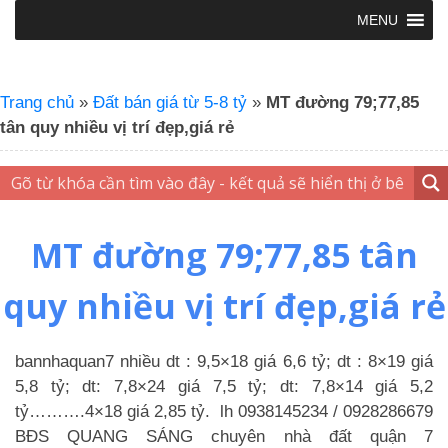
MENU
Trang chủ
»
Đất bán giá từ 5-8 tỷ
»
MT đường 79;77,85
tân quy nhiều vị trí đẹp,giá rẻ
MT đường 79;77,85 tân
quy nhiều vị trí đẹp,giá rẻ
bannhaquan7 nhiều dt : 9,5×18 giá 6,6 tỷ; dt : 8×19 giá
5,8 tỷ; dt: 7,8×24 giá 7,5 tỷ; dt: 7,8×14 giá 5,2
tỷ……….4×18 giá 2,85 tỷ. lh 0938145234 / 0928286679
BĐS QUANG SÁNG chuyên nhà đất quận 7