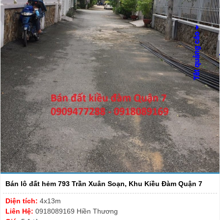
Bán lô đất hẻm 793 Trần Xuân Soạn, Khu Kiều Đàm Quận 7
Diện tích:
4x13m
Liên Hệ:
0918089169 Hiền Thương