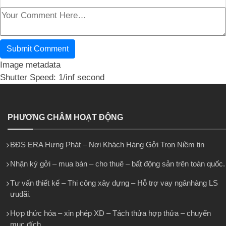
Image metadata
Shutter Speed: 1/inf second
PHƯƠNG CHÂM HOẠT ĐỘNG
BĐS ERA Hưng Phát – Nơi Khách Hàng Gởi Trọn Niềm tin
Nhận ký gởi – mua bán – cho thuê – bất động sản trên toàn quốc.
Tư vấn thiết kế – Thi công xây dựng – Hỗ trợ vay ngânhàng LS
ưuđãi.
Hợp thức hóa – xin phép XD – Tách thửa hợp thửa – chuyển
mục đích.