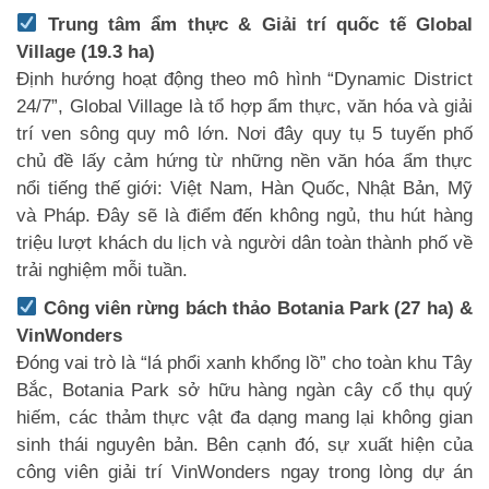
Trung tâm ẩm thực & Giải trí quốc tế Global
Village (19.3 ha)
Định hướng hoạt động theo mô hình “Dynamic District
24/7”, Global Village là tổ hợp ẩm thực, văn hóa và giải
trí ven sông quy mô lớn. Nơi đây quy tụ 5 tuyến phố
chủ đề lấy cảm hứng từ những nền văn hóa ẩm thực
nổi tiếng thế giới: Việt Nam, Hàn Quốc, Nhật Bản, Mỹ
và Pháp. Đây sẽ là điểm đến không ngủ, thu hút hàng
triệu lượt khách du lịch và người dân toàn thành phố về
trải nghiệm mỗi tuần.
Công viên rừng bách thảo Botania Park (27 ha) &
VinWonders
Đóng vai trò là “lá phổi xanh khổng lồ” cho toàn khu Tây
Bắc, Botania Park sở hữu hàng ngàn cây cổ thụ quý
hiếm, các thảm thực vật đa dạng mang lại không gian
sinh thái nguyên bản. Bên cạnh đó, sự xuất hiện của
công viên giải trí VinWonders ngay trong lòng dự án