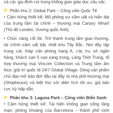
và các gia đình coi trọng không gian giáo dục sâu sắc.
Phân khu 2: Global Park – Công viên Quốc Tế
• Cảm hứng thiết kế: Mô phỏng sự sầm uất và hiện đại
của trung tâm tài chính – thương mại Canary Wharf
(Thủ đô London, Vương quốc Anh).
• Chức năng cốt lõi: Trở thành trung tâm giao thương,
tài chính sầm uất bậc nhất khu Tây Bắc. Nơi đây tập
trung các tháp văn phòng hạng A, các trụ sở ngân
hàng, khách sạn 5 sao sang trọng, Làng Thời Trang, tổ
hợp thương mại Vincom Collection và Trung tâm ẩm
thực giải trí quốc tế 24/7 Global Village. Dòng sản phẩm
chủ đạo mở bán đợt đầu tại đây là nhà phố thương mại
(Shophouse) và biệt thự với diện tích tối ưu, giá bán
cực kỳ hấp dẫn.
Phân khu 3: Laguna Park – Công viên Biển Xanh
• Cảm hứng thiết kế: Tái hiện không gian sống lãng
mạn, phóng khoáng của Barcelona – thành phố vịnh