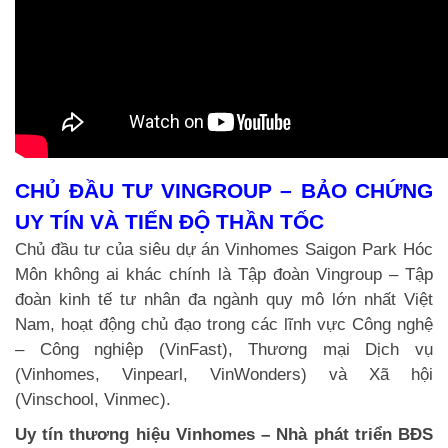
CHỦ ĐẦU TƯ VINGROUP – BẢO CHỨNG
UY TÍN VÀ TIẾN ĐỘ THẦN TỐC
Chủ đầu tư của siêu dự án Vinhomes Saigon Park Hóc
Môn không ai khác chính là Tập đoàn Vingroup – Tập
đoàn kinh tế tư nhân đa ngành quy mô lớn nhất Việt
Nam, hoạt động chủ đạo trong các lĩnh vực Công nghệ
– Công nghiệp (VinFast), Thương mại Dịch vụ
(Vinhomes, Vinpearl, VinWonders) và Xã hội
(Vinschool, Vinmec).
Uy tín thương hiệu Vinhomes – Nhà phát triển BĐS