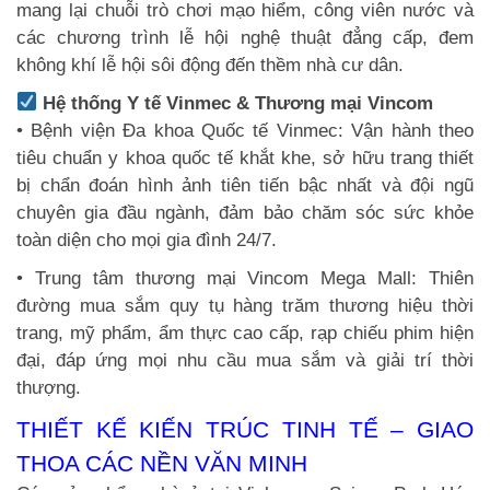
mang lại chuỗi trò chơi mạo hiểm, công viên nước và
các chương trình lễ hội nghệ thuật đẳng cấp, đem
không khí lễ hội sôi động đến thềm nhà cư dân.
Hệ thống Y tế Vinmec & Thương mại Vincom
• Bệnh viện Đa khoa Quốc tế Vinmec: Vận hành theo
tiêu chuẩn y khoa quốc tế khắt khe, sở hữu trang thiết
bị chẩn đoán hình ảnh tiên tiến bậc nhất và đội ngũ
chuyên gia đầu ngành, đảm bảo chăm sóc sức khỏe
toàn diện cho mọi gia đình 24/7.
• Trung tâm thương mại Vincom Mega Mall: Thiên
đường mua sắm quy tụ hàng trăm thương hiệu thời
trang, mỹ phẩm, ẩm thực cao cấp, rạp chiếu phim hiện
đại, đáp ứng mọi nhu cầu mua sắm và giải trí thời
thượng.
THIẾT KẾ KIẾN TRÚC TINH TẾ – GIAO
THOA CÁC NỀN VĂN MINH