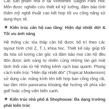
Các sản phẩm nhà ở tại Vinhomes Saigon Park Hóc
Môn được nghiên cứu thiết kế kỹ lưỡng, đảm bảo tính
thẩm mỹ nghệ thuật cao kết hợp tối ưu công năng sử
dụng thực tế.
Kiến trúc căn hộ cao tầng: Hiện đại nhiệt đới &
Tối ưu ánh sáng
Hệ thống các tòa tháp căn hộ được bố trí theo các
layout hình chữ Z, T, L khoa học. Thiết kế này giúp tối
đa hóa số lượng căn góc và đảm bảo mọi căn hộ đều
đón được ánh sáng tự nhiên cùng những làn gió mát
lành thổi vào từ hệ thống kênh rạch bao quanh. Phong
cách kiến trúc “Hiện đại nhiệt đới” (Tropical Modernism)
sử dụng các mảng kính lớn kết hợp ban công rộng rãi,
tạo tầm nhìn panorama khoáng đạt hướng về phía sân
golf hoặc công viên biển xanh.
Kiến trúc nhà phố & Shophouse: Đa dạng trường
phái kiến trúc