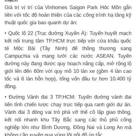
Giá trị vị trí của Vinhomes Saigon Park Hóc Môn gắn
liền với tốc độ hoàn thiện của các công trình hạ tầng kỹ
thuật quốc gia bao quanh dự án:
• Quốc lộ 22 (Trục đường Xuyên Á): Tuyến huyết mạch
kết nối trung tâm TP.HCM trực tiếp với cửa khẩu quốc
tế Mộc Bài (Tây Ninh) để thông thương sang
Campuchia và mạng lưới các nước ASEAN. Tuyến
đường này đang được quy hoạch nâng cấp, mở rộng lộ
giới lên đến 60m với quy mô 10 làn xe (gồm 4 làn cao
tốc và 6 làn hỗn hợp), tổng vốn đầu tư hơn 10.400 tỷ
đồng.
• Đường Vành đai 3 TP.HCM: Tuyến đường vành đai
liên tỉnh chiến lược chạy trực tiếp qua ranh giới dự án.
Vành đai 3 đóng vai trò phá vỡ thế cô lập giao thông,
kết nối nhanh khu Tây Bắc sang các thủ phủ công
nghiệp lớn như Bình Dương, Đồng Nai và Long An mà
không cần xuyên qua vùng lõi nội đô ùn tắc.