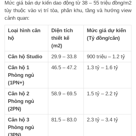
Mức giá bán dự kiến dao động từ 38 – 55 triệu đồng/m2
tùy thuộc vào vị trí tòa, phân khu, tầng và hướng view
cảnh quan:
Loại hình căn
Diện tích
Mức giá dự kiến
hộ
thiết kế
(Tỷ đồng/căn)
(m2)
Căn hộ Studio
29.9 – 33.8
900 triệu – 1.2 tỷ
Căn hộ 1
46.5 – 47.2
1.3 tỷ – 1.6 tỷ
Phòng ngủ
(1PN+)
Căn hộ 2
58.9 – 69.5
1.5 tỷ – 2.2 tỷ
Phòng ngủ
(2PN)
Căn hộ 3
81.5 – 83.0
2.3 tỷ – 3.4 tỷ
Phòng ngủ
(3PN)