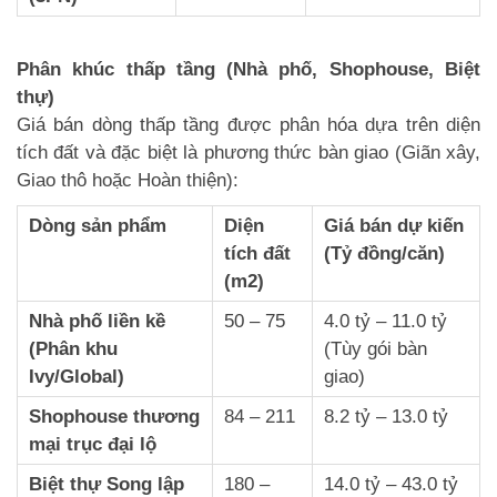
Phân khúc thấp tầng (Nhà phố, Shophouse, Biệt
thự)
Giá bán dòng thấp tầng được phân hóa dựa trên diện
tích đất và đặc biệt là phương thức bàn giao (Giãn xây,
Giao thô hoặc Hoàn thiện):
Dòng sản phẩm
Diện
Giá bán dự kiến
tích đất
(Tỷ đồng/căn)
(m2)
Nhà phố liền kề
50 – 75
4.0 tỷ – 11.0 tỷ
(Phân khu
(Tùy gói bàn
Ivy/Global)
giao)
Shophouse thương
84 – 211
8.2 tỷ – 13.0 tỷ
mại trục đại lộ
Biệt thự Song lập
180 –
14.0 tỷ – 43.0 tỷ