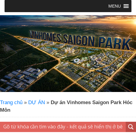
MENU
Trang chủ
»
DỰ ÁN
»
Dự án Vinhomes Saigon Park Hóc
Môn