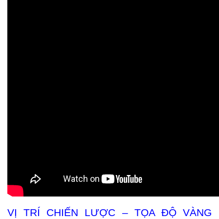
VỊ TRÍ CHIẾN LƯỢC – TỌA ĐỘ VÀNG