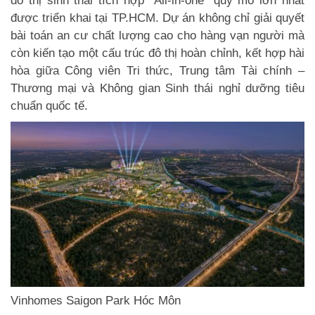
đô thị sinh thái tích hợp “All-in-one” quy mô lớn nhất
được triển khai tại TP.HCM. Dự án không chỉ giải quyết
bài toán an cư chất lượng cao cho hàng vạn người mà
còn kiến tạo một cấu trúc đô thị hoàn chỉnh, kết hợp hài
hòa giữa Công viên Tri thức, Trung tâm Tài chính –
Thương mại và Không gian Sinh thái nghỉ dưỡng tiêu
chuẩn quốc tế.
Vinhomes Saigon Park Hóc Môn