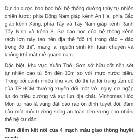
Dự án được bao bọc bởi hệ thống đường thủy tự nhiên
chiến lược: phía Đông Nam giáp kênh An Hạ, phía Bắc
giáp kênh Xáng, phía Tây và Tây Nam giáp kênh Ranh
Tây Ninh và kênh 8. Sự bao bọc của hệ thống kênh
rạch lớn này tạo nên địa thế “đô thị trong đảo – đảo
trong đô thị”, mang lại nguồn sinh khí luân chuyển và
không khí mát mẻ quanh năm.
Đặc biệt, khu vực Xuân Thới Sơn sở hữu cốt nền sét
tự nhiên cao từ 5m đến 10m so với mực nước biển.
Trong bối cảnh nhiều khu vực đô thị tại lõi trung tâm cũ
của TP.HCM thường xuyên đối mặt với nguy cơ ngập
lụt do triều cường và sụt lún địa chất, Vinhomes Hóc
Môn tự hào là vùng đất cao ráo ổn định tuyệt đối, đảm
bảo một môi trường sống an toàn bền vững cho nhiều
thế hệ cư dân.
Tâm điểm kết nối của 4 mạch máu giao thông huyết
mạch