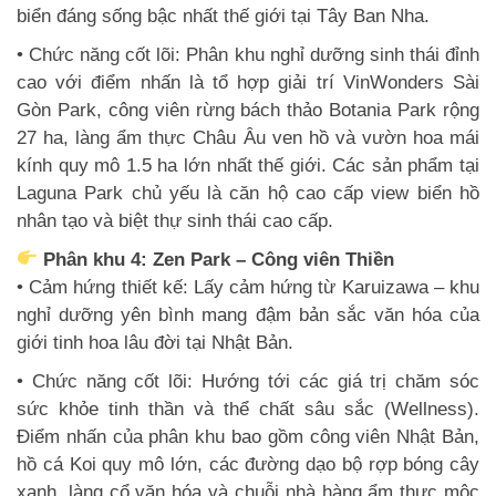
biển đáng sống bậc nhất thế giới tại Tây Ban Nha.
• Chức năng cốt lõi: Phân khu nghỉ dưỡng sinh thái đỉnh
cao với điểm nhấn là tổ hợp giải trí VinWonders Sài
Gòn Park, công viên rừng bách thảo Botania Park rộng
27 ha, làng ẩm thực Châu Âu ven hồ và vườn hoa mái
kính quy mô 1.5 ha lớn nhất thế giới. Các sản phẩm tại
Laguna Park chủ yếu là căn hộ cao cấp view biển hồ
nhân tạo và biệt thự sinh thái cao cấp.
Phân khu 4: Zen Park – Công viên Thiền
• Cảm hứng thiết kế: Lấy cảm hứng từ Karuizawa – khu
nghỉ dưỡng yên bình mang đậm bản sắc văn hóa của
giới tinh hoa lâu đời tại Nhật Bản.
• Chức năng cốt lõi: Hướng tới các giá trị chăm sóc
sức khỏe tinh thần và thể chất sâu sắc (Wellness).
Điểm nhấn của phân khu bao gồm công viên Nhật Bản,
hồ cá Koi quy mô lớn, các đường dạo bộ rợp bóng cây
xanh, làng cổ văn hóa và chuỗi nhà hàng ẩm thực mộc