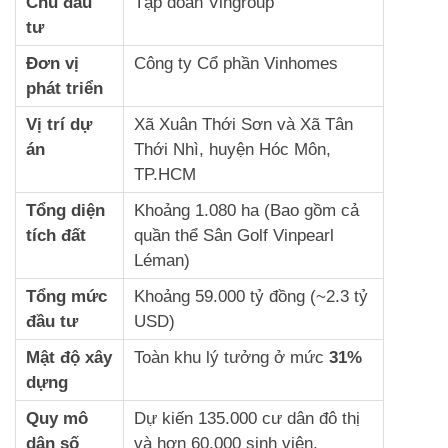
Chủ đầu
Tập đoàn Vingroup
tư
Đơn vị
Công ty Cổ phần Vinhomes
phát triển
Vị trí dự
Xã Xuân Thới Sơn và Xã Tân
án
Thới Nhì, huyện Hóc Môn,
TP.HCM
Tổng diện
Khoảng 1.080 ha (Bao gồm cả
tích đất
quần thể Sân Golf Vinpearl
Léman)
Tổng mức
Khoảng 59.000 tỷ đồng (~2.3 tỷ
đầu tư
USD)
Mật độ xây
Toàn khu lý tưởng ở mức
31%
dựng
Quy mô
Dự kiến 135.000 cư dân đô thị
dân số
và hơn 60.000 sinh viên,