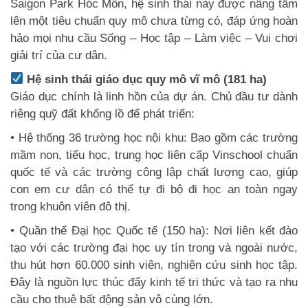
Saigon Park Hóc Môn, hệ sinh thái này được nâng tầm
lên một tiêu chuẩn quy mô chưa từng có, đáp ứng hoàn
hảo mọi nhu cầu Sống – Học tập – Làm việc – Vui chơi
giải trí của cư dân.
Hệ sinh thái giáo dục quy mô vĩ mô (181 ha)
Giáo dục chính là linh hồn của dự án. Chủ đầu tư dành
riêng quỹ đất khổng lồ để phát triển:
• Hệ thống 36 trường học nội khu: Bao gồm các trường
mầm non, tiểu học, trung học liên cấp Vinschool chuẩn
quốc tế và các trường công lập chất lượng cao, giúp
con em cư dân có thể tự đi bộ đi học an toàn ngay
trong khuôn viên đô thị.
• Quần thể Đại học Quốc tế (150 ha): Nơi liên kết đào
tạo với các trường đại học uy tín trong và ngoài nước,
thu hút hơn 60.000 sinh viên, nghiên cứu sinh học tập.
Đây là nguồn lực thúc đẩy kinh tế tri thức và tạo ra nhu
cầu cho thuê bất động sản vô cùng lớn.