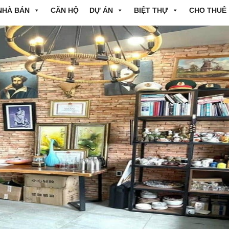
NHÀ BÁN
CĂN HỘ
DỰ ÁN
BIỆT THỰ
CHO THUÊ