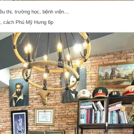
iêu thị, trường học, bệnh viện…
km, cách Phú Mỹ Hưng 6p