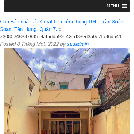
MENU
Cần Bán nhà cấp 4 mặt tiền hẻm thông 1041 Trần Xuân
Soạn, Tân Hưng, Quận 7.
»
z3080248837985_9af5dd593c42ed38ed3a0e7fa86db41f
Posted
8 Tháng Một, 2022
by
suuadmin
.