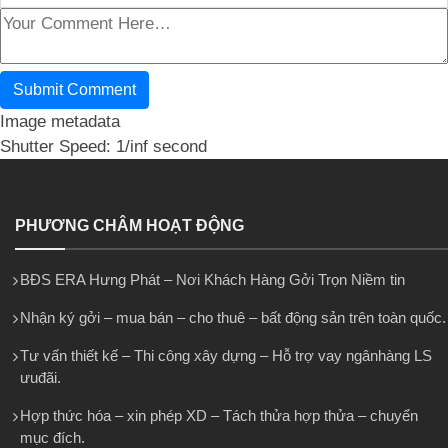
Image metadata
Shutter Speed: 1/inf second
PHƯƠNG CHÂM HOẠT ĐỘNG
BĐS ERA Hưng Phát – Nơi Khách Hàng Gởi Trọn Niềm tin
Nhận ký gởi – mua bán – cho thuê – bất động sản trên toàn quốc.
Tư vấn thiết kế – Thi công xây dựng – Hỗ trợ vay ngânhàng LS
ưuđãi.
Hợp thức hóa – xin phép XD – Tách thửa hợp thửa – chuyển
mục đích.