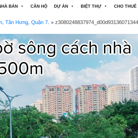
NHÀ BÁN
CĂN HỘ
DỰ ÁN
BIỆT THỰ
CHO THUÊ
n, Tân Hưng, Quận 7.
» z3080248837974_d00d93136071344