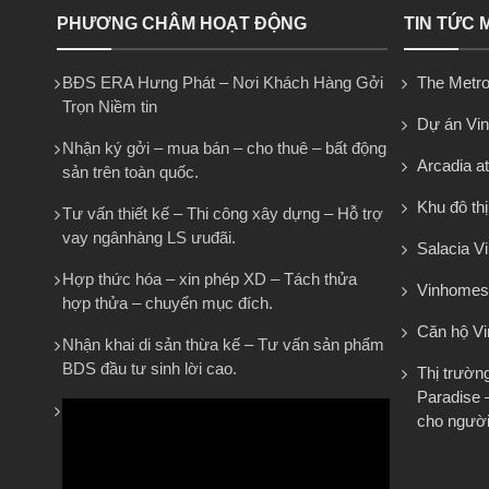
PHƯƠNG CHÂM HOẠT ĐỘNG
TIN TỨC 
BĐS ERA Hưng Phát – Nơi Khách Hàng Gởi
The Metro
Trọn Niềm tin
Dự án Vi
Nhận ký gởi – mua bán – cho thuê – bất động
Arcadia at
sản trên toàn quốc.
Khu đô th
Tư vấn thiết kế – Thi công xây dựng – Hỗ trợ
vay ngânhàng LS ưuđãi.
Salacia Vi
Hợp thức hóa – xin phép XD – Tách thửa
Vinhomes
hợp thửa – chuyển mục đích.
Căn hộ V
Nhận khai di sản thừa kế – Tư vấn sản phẩm
BDS đầu tư sinh lời cao.
Thị trườn
Paradise 
cho người