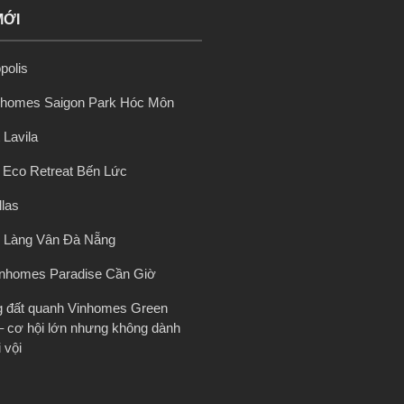
MỚI
polis
nhomes Saigon Park Hóc Môn
 Lavila
ị Eco Retreat Bến Lức
llas
 Làng Vân Đà Nẵng
inhomes Paradise Cần Giờ
g đất quanh Vinhomes Green
– cơ hội lớn nhưng không dành
 vội