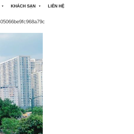
KHÁCH SẠN
LIÊN HỆ
05066be9fc968a79c