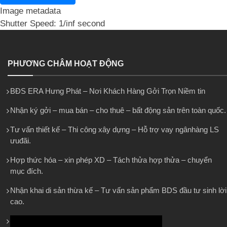
Image metadata
Shutter Speed: 1/inf second
PHƯƠNG CHÂM HOẠT ĐỘNG
BĐS ERA Hưng Phát – Nơi Khách Hàng Gởi Trọn Niềm tin
Nhận ký gởi – mua bán – cho thuê – bất động sản trên toàn quốc.
Tư vấn thiết kế – Thi công xây dựng – Hỗ trợ vay ngânhàng LS
ưuđãi.
Hợp thức hóa – xin phép XD – Tách thửa hợp thửa – chuyển
mục đích.
Nhận khai di sản thừa kế – Tư vấn sản phẩm BDS đầu tư sinh lời
cao.