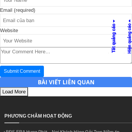
Email (required)
Website
BÀI VIẾT LIÊN QUAN
Load More
PHƯƠNG CHÂM HOẠT ĐỘNG
BĐS ERA Hưng Phát – Nơi Khách Hàng Gởi Trọn Niềm tin