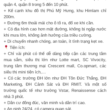
quận 4, quận 8 trong 5 đến 10 phút.
+ Kế cạnh khu đô thị Phú Mỹ Hưng, khu Himlam chỉ
200m.
+ Đường 6m thoải mái cho ô tô ra, đổ xe khi cần.
+ Có địa hình cao hơn mặt đường, không bị ngập nước
khi mưa lớn, không ảnh hưởng của triều cường.
+ Di chuyển nhanh chóng, an toàn, ít tình trạng kẹt xe.
Tiện ích:
+ Chỉ vài phút có thể dễ dàng tiếp cận các trung tâm
mua sắm, siêu thị lớn như Lotte mart, SC Vivocity,
trung tâm thương mại Crescent mall, Co.opmart, các
siêu thị mini tiện ích,…
+ Có các trường ĐH lớn như ĐH Tôn Đức Thắng, ĐH
Marketing, ĐH Cảnh Sát và ĐH RMIT. Và một số
trường quốc tế như trường Vstar, Renaissense cách
nhà 3 phút.
+ Dân cư đông đúc, văn minh và dân trí cao.
+ An ninh 24/24, có camera quan sát.