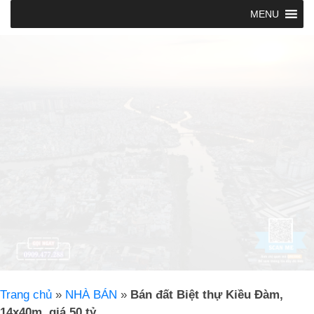
MENU
Trang chủ
»
NHÀ BÁN
»
Bán đất Biệt thự Kiều Đàm,
14x40m, giá 50 tỷ