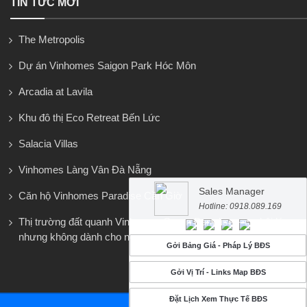
TIN TỨC MỚI
The Metropolis
Dự án Vinhomes Saigon Park Hóc Môn
Arcadia at Lavila
Khu đô thị Eco Retreat Bến Lức
Salacia Villas
Vinhomes Làng Vân Đà Nẵng
Sales Manager
Căn hộ Vinhomes Paradise Cần Giờ
Hotline: 0918.089.169
Thị trường đất quanh Vinhomes Green Paradise – cơ hội lớn
nhưng không dành cho người vội
Gởi Bảng Giá - Pháp Lý BĐS
Gởi Vị Trí - Links Map BĐS
Đặt Lịch Xem Thực Tế BĐS