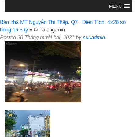
MENU
Bán nhà MT Nguyễn Thị Thập, Q7 . Diện Tích: 4×28 sổ
hồng 16,5 tỷ
» tải xuống-min
Posted
30 Tháng mười hai, 2021
by
suuadmin
.