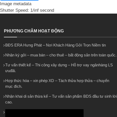
Image metadata
Shutter Speed: 1/inf second
PHƯƠNG CHÂM HOẠT ĐỘNG
BĐS ERA Hưng Phát – Nơi Khách Hàng Gởi Trọn Niềm tin
Nhận ký gởi – mua bán – cho thuê – bất động sản trên toàn quốc.
Tư vấn thiết kế – Thi công xây dựng – Hỗ trợ vay ngânhàng LS
ưuđãi.
Hợp thức hóa – xin phép XD – Tách thửa hợp thửa – chuyển
mục đích.
Nhận khai di sản thừa kế – Tư vấn sản phẩm BDS đầu tư sinh lời
cao.