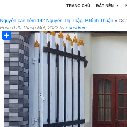
TRANG CHỦ
ĐẤT NỀN
Nguyên căn hẻm 142 Nguyễn Thị Thập, P.Bình Thuận
» z31
Posted
20 Tháng Một, 2022
by
suuadmin
.
Share