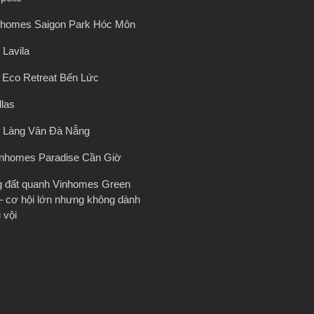
nhomes Saigon Park Hóc Môn
 Lavila
ị Eco Retreat Bến Lức
llas
 Làng Vân Đà Nẵng
inhomes Paradise Cần Giờ
g đất quanh Vinhomes Green
– cơ hội lớn nhưng không dành
 vội