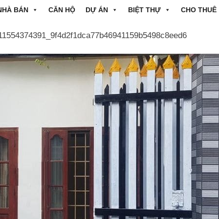
NHÀ BÁN
CĂN HỘ
DỰ ÁN
BIỆT THỰ
CHO THUÊ
11554374391_9f4d2f1dca77b46941159b5498c8eed6