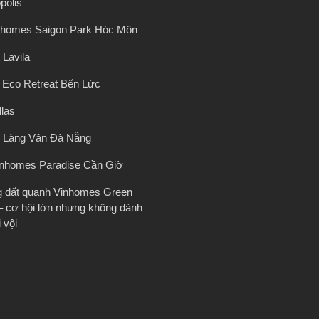
polis
nhomes Saigon Park Hóc Môn
 Lavila
ị Eco Retreat Bến Lức
llas
 Làng Vân Đà Nẵng
inhomes Paradise Cần Giờ
g đất quanh Vinhomes Green
– cơ hội lớn nhưng không dành
 vội