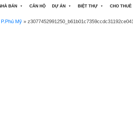
NHÀ BÁN
CĂN HỘ
DỰ ÁN
BIỆT THỰ
CHO THUÊ
 P.Phú Mỹ
» z3077452991250_b61b01c7359ccdc31192ce04