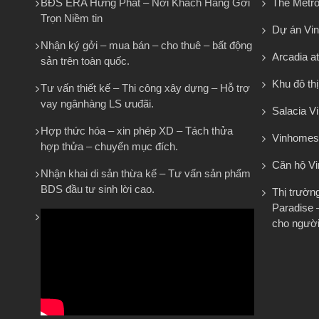
BĐS ERA Hưng Phát – Nơi Khách Hàng Gởi
The Metro
Trọn Niềm tin
Dự án Vi
Nhận ký gởi – mua bán – cho thuê – bất động
Arcadia at
sản trên toàn quốc.
Khu đô th
Tư vấn thiết kế – Thi công xây dựng – Hỗ trợ
vay ngânhàng LS ưuđãi.
Salacia Vi
Hợp thức hóa – xin phép XD – Tách thửa
Vinhomes
hợp thửa – chuyển mục đích.
Căn hộ V
Nhận khai di sản thừa kế – Tư vấn sản phẩm
BDS đầu tư sinh lời cao.
Thị trườn
Paradise 
cho người