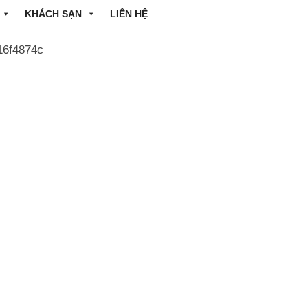
KHÁCH SẠN
LIÊN HỆ
16f4874c