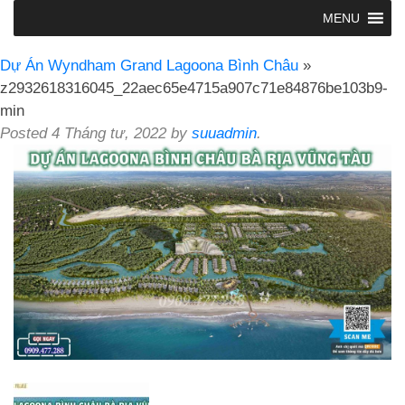
MENU
Dự Án Wyndham Grand Lagoona Bình Châu
»
z2932618316045_22aec65e4715a907c71e84876be103b9-
min
Posted
4 Tháng tư, 2022
by
suuadmin
.