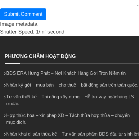
Image metadata
Shutter Speed: 1/inf second
PHƯƠNG CHÂM HOẠT ĐỘNG
BĐS ERA Hưng Phát – Nơi Khách Hàng Gởi Trọn Niềm tin
Nhận ký gởi – mua bán – cho thuê – bất động sản trên toàn quốc.
Tư vấn thiết kế – Thi công xây dựng – Hỗ trợ vay ngânhàng LS
ưuđãi.
Hợp thức hóa – xin phép XD – Tách thửa hợp thửa – chuyển
mục đích.
Nhận khai di sản thừa kế – Tư vấn sản phẩm BDS đầu tư sinh lời