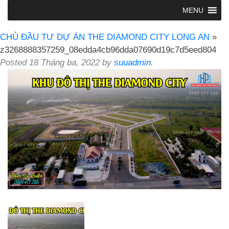
MENU
CHỦ ĐẦU TƯ DỰ ÁN THE DIAMOND CITY LONG AN
»
z3268888357259_08edda4cb96dda07690d19c7d5eed804
Posted
18 Tháng ba, 2022
by
suuadmin
.