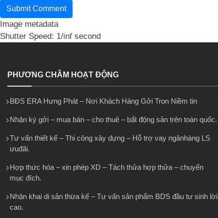
Image metadata
Shutter Speed: 1/inf second
PHƯƠNG CHÂM HOẠT ĐỘNG
BĐS ERA Hưng Phát – Nơi Khách Hàng Gởi Trọn Niềm tin
Nhận ký gởi – mua bán – cho thuê – bất động sản trên toàn quốc.
Tư vấn thiết kế – Thi công xây dựng – Hỗ trợ vay ngânhàng LS
ưuđãi.
Hợp thức hóa – xin phép XD – Tách thửa hợp thửa – chuyển
mục đích.
Nhận khai di sản thừa kế – Tư vấn sản phẩm BDS đầu tư sinh lời
cao.