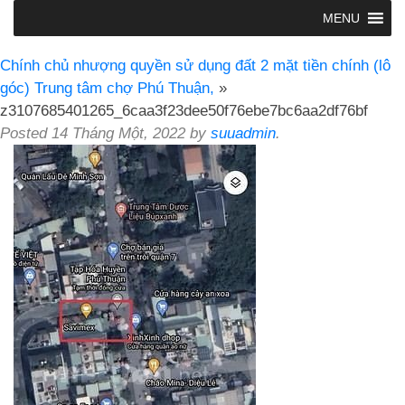
MENU
Chính chủ nhượng quyền sử dụng đất 2 mặt tiền chính (lô
góc) Trung tâm chợ Phú Thuận,
»
z3107685401265_6caa3f23dee50f76ebe7bc6aa2df76bf
Posted
14 Tháng Một, 2022
by
suuadmin
.