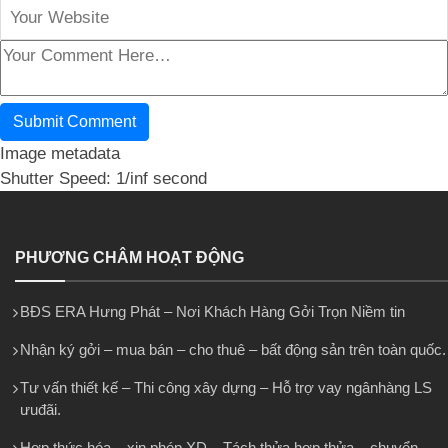
Image metadata
Shutter Speed: 1/inf second
PHƯƠNG CHÂM HOẠT ĐỘNG
BĐS ERA Hưng Phát – Nơi Khách Hàng Gởi Trọn Niềm tin
Nhận ký gởi – mua bán – cho thuê – bất động sản trên toàn quốc.
Tư vấn thiết kế – Thi công xây dựng – Hỗ trợ vay ngânhàng LS
ưuđãi.
Hợp thức hóa – xin phép XD – Tách thửa hợp thửa – chuyển