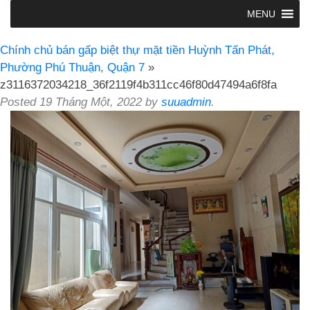
MENU
Chính chủ bán gấp biệt thự mặt tiền Huỳnh Tấn Phát,
Phường Phú Thuận, Quận 7
»
z3116372034218_36f2119f4b311cc46f80d47494a6f8fa
Posted
19 Tháng Một, 2022
by
suuadmin
.