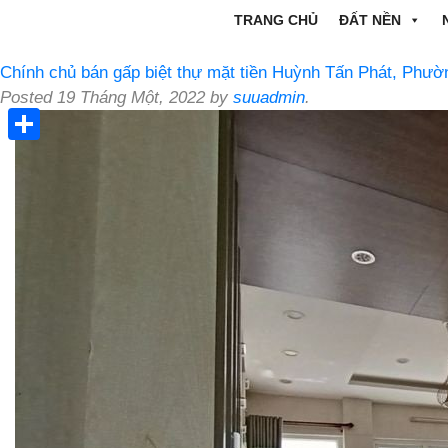
TRANG CHỦ
ĐẤT NỀN
Chính chủ bán gấp biệt thự mặt tiền Huỳnh Tấn Phát, Phư
Posted
19 Tháng Một, 2022
by
suuadmin
.
Share