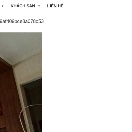
KHÁCH SẠN
LIÊN HỆ
9af409bce8a078c53