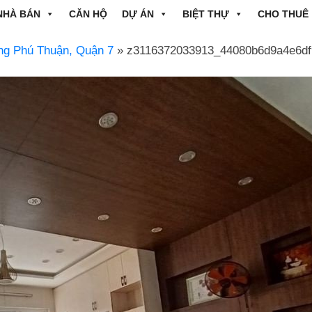
NHÀ BÁN
CĂN HỘ
DỰ ÁN
BIỆT THỰ
CHO THUÊ
ờng Phú Thuận, Quận 7
» z3116372033913_44080b6d9a4e6df