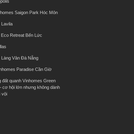
polis
nhomes Saigon Park Hóc Môn
 Lavila
ị Eco Retreat Bến Lức
llas
 Làng Vân Đà Nẵng
inhomes Paradise Cần Giờ
g đất quanh Vinhomes Green
– cơ hội lớn nhưng không dành
 vội