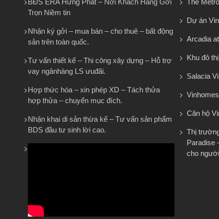
BĐS ERA Hưng Phát – Nơi Khách Hàng Gởi
The Metro
Trọn Niềm tin
Dự án Vi
Nhận ký gởi – mua bán – cho thuê – bất động
Arcadia at
sản trên toàn quốc.
Khu đô th
Tư vấn thiết kế – Thi công xây dựng – Hỗ trợ
vay ngânhàng LS ưuđãi.
Salacia Vi
Hợp thức hóa – xin phép XD – Tách thửa
Vinhomes
hợp thửa – chuyển mục đích.
Căn hộ V
Nhận khai di sản thừa kế – Tư vấn sản phẩm
BDS đầu tư sinh lời cao.
Thị trườn
Paradise 
cho người