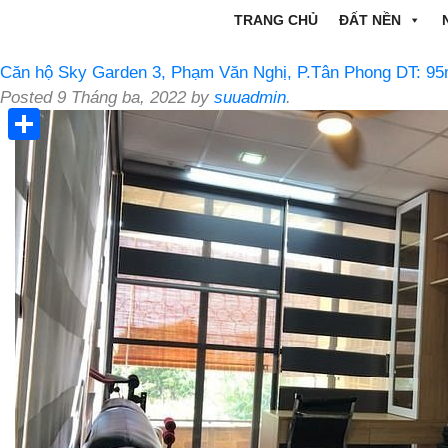
TRANG CHỦ
ĐẤT NỀN
Căn hộ Sky Garden 3, Phạm Văn Nghị, P.Tân Phong DT: 9
Posted
9 Tháng ba, 2022
by
suuadmin
.
Share