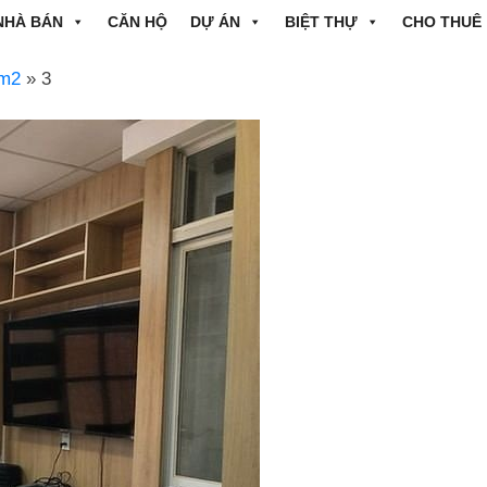
NHÀ BÁN
CĂN HỘ
DỰ ÁN
BIỆT THỰ
CHO THUÊ
5m2
» 3