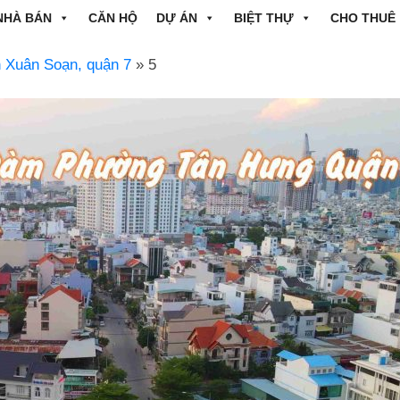
NHÀ BÁN
CĂN HỘ
DỰ ÁN
BIỆT THỰ
CHO THUÊ
n Xuân Soạn, quận 7
» 5