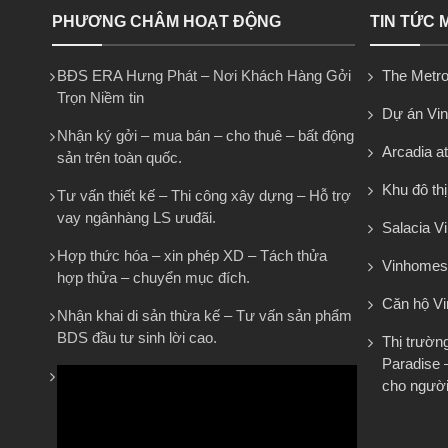
PHƯƠNG CHÂM HOẠT ĐỘNG
TIN TỨC 
BĐS ERA Hưng Phát – Nơi Khách Hàng Gởi
The Metro
Trọn Niềm tin
Dự án Vi
Nhận ký gởi – mua bán – cho thuê – bất động
Arcadia at
sản trên toàn quốc.
Khu đô th
Tư vấn thiết kế – Thi công xây dựng – Hỗ trợ
vay ngânhàng LS ưuđãi.
Salacia Vi
Hợp thức hóa – xin phép XD – Tách thửa
Vinhomes
hợp thửa – chuyển mục đích.
Căn hộ V
Nhận khai di sản thừa kế – Tư vấn sản phẩm
BDS đầu tư sinh lời cao.
Thị trườn
Paradise 
cho người