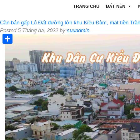
TRANG CHỦ
ĐẤT NỀN
Cần bán gấp Lô Đất đường lớn khu Kiều Đàm, mặt tiền Trầ
Posted
5 Tháng ba, 2022
by
suuadmin
.
Share