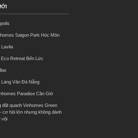
MỚI
polis
nhomes Saigon Park Hóc Môn
 Lavila
ị Eco Retreat Bến Lức
llas
 Làng Vân Đà Nẵng
inhomes Paradise Cần Giờ
g đất quanh Vinhomes Green
– cơ hội lớn nhưng không dành
 vội