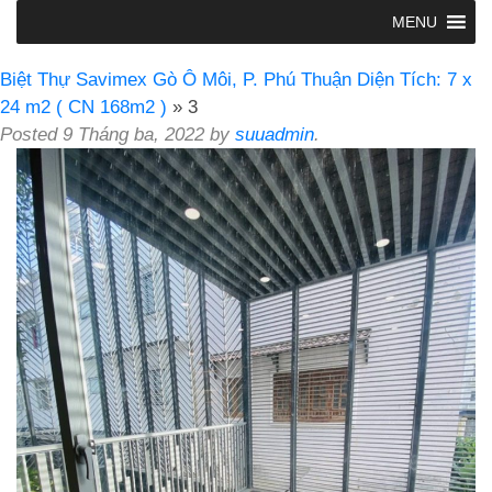
MENU
Biệt Thự Savimex Gò Ô Môi, P. Phú Thuận Diện Tích: 7 x
24 m2 ( CN 168m2 )
» 3
Posted
9 Tháng ba, 2022
by
suuadmin
.