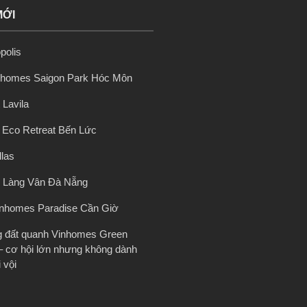
MỚI
polis
nhomes Saigon Park Hóc Môn
 Lavila
ị Eco Retreat Bến Lức
llas
 Làng Vân Đà Nẵng
inhomes Paradise Cần Giờ
g đất quanh Vinhomes Green
– cơ hội lớn nhưng không dành
 vội