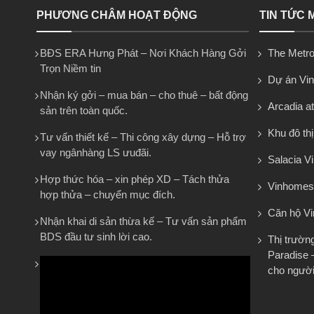
PHƯƠNG CHÂM HOẠT ĐỘNG
TIN TỨC 
BĐS ERA Hưng Phát – Nơi Khách Hàng Gởi
The Metro
Trọn Niềm tin
Dự án Vi
Nhận ký gởi – mua bán – cho thuê – bất động
Arcadia at
sản trên toàn quốc.
Khu đô th
Tư vấn thiết kế – Thi công xây dựng – Hỗ trợ
vay ngânhàng LS ưuđãi.
Salacia Vi
Hợp thức hóa – xin phép XD – Tách thửa
Vinhomes
hợp thửa – chuyển mục đích.
Căn hộ V
Nhận khai di sản thừa kế – Tư vấn sản phẩm
BDS đầu tư sinh lời cao.
Thị trườn
Paradise 
cho người