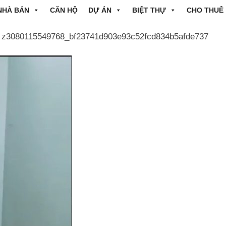
NHÀ BÁN
CĂN HỘ
DỰ ÁN
BIỆT THỰ
CHO THUÊ
 z3080115549768_bf23741d903e93c52fcd834b5afde737