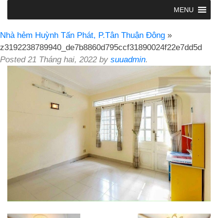
MENU
Nhà hẻm Huỳnh Tấn Phát, P.Tân Thuận Đông
»
z3192238789940_de7b8860d795ccf31890024f22e7dd5d
Posted
21 Tháng hai, 2022
by
suuadmin
.