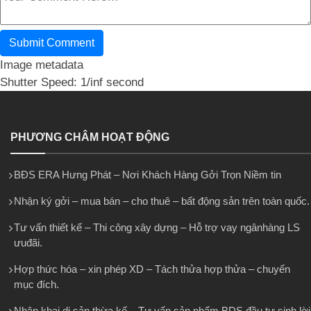
Image metadata
Shutter Speed: 1/inf second
PHƯƠNG CHÂM HOẠT ĐỘNG
BĐS ERA Hưng Phát – Nơi Khách Hàng Gởi Trọn Niềm tin
Nhận ký gởi – mua bán – cho thuê – bất động sản trên toàn quốc.
Tư vấn thiết kế – Thi công xây dựng – Hỗ trợ vay ngânhàng LS
ưuđãi.
Hợp thức hóa – xin phép XD – Tách thửa hợp thửa – chuyển
mục đích.
Nhận khai di sản thừa kế – Tư vấn sản phẩm BDS đầu tư sinh lời