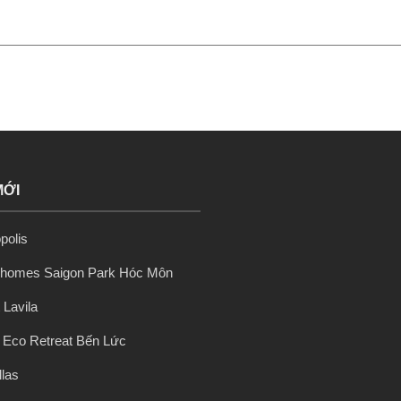
MỚI
polis
nhomes Saigon Park Hóc Môn
 Lavila
ị Eco Retreat Bến Lức
llas