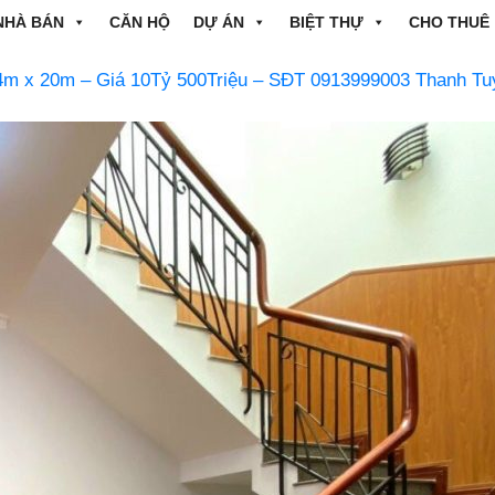
NHÀ BÁN
CĂN HỘ
DỰ ÁN
BIỆT THỰ
CHO THUÊ
x 20m – Giá 10Tỷ 500Triệu – SĐT 0913999003 Thanh Tu