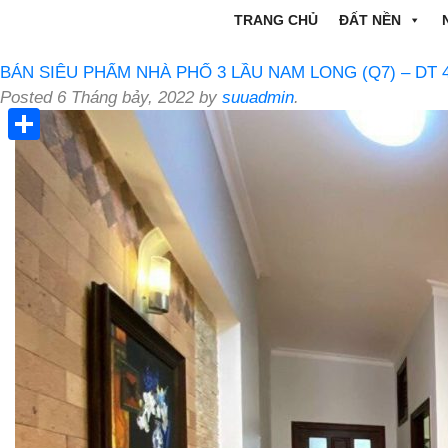
TRANG CHỦ
ĐẤT NỀN
BÁN SIÊU PHẨM NHÀ PHỐ 3 LẦU NAM LONG (Q7) – DT 4m 
Posted
6 Tháng bảy, 2022
by
suuadmin
.
Share