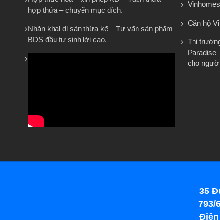
Vinhomes
hợp thửa – chuyển mục đích.
Căn hộ V
Nhận khai di sản thừa kế – Tư vấn sản phẩm
BDS đầu tư sinh lời cao.
Thị trườn
Paradise 
cho người
35 Đ
793/6
Điện