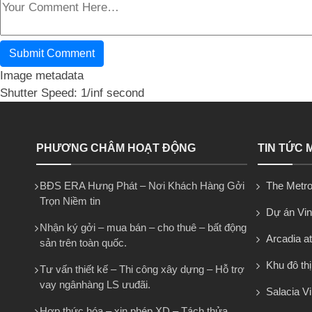
Image metadata
Shutter Speed: 1/inf second
PHƯƠNG CHÂM HOẠT ĐỘNG
TIN TỨC 
BĐS ERA Hưng Phát – Nơi Khách Hàng Gởi
The Metro
Trọn Niềm tin
Dự án Vi
Nhận ký gởi – mua bán – cho thuê – bất động
Arcadia at
sản trên toàn quốc.
Khu đô th
Tư vấn thiết kế – Thi công xây dựng – Hỗ trợ
vay ngânhàng LS ưuđãi.
Salacia Vi
Hợp thức hóa – xin phép XD – Tách thửa