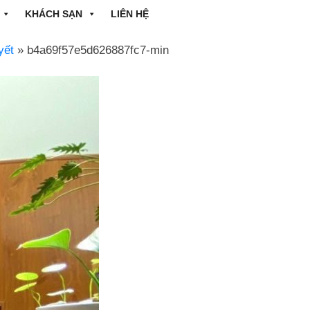
KHÁCH SẠN
LIÊN HỆ
yết
» b4a69f57e5d626887fc7-min