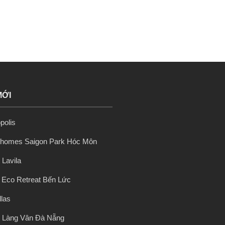
MỚI
polis
nhomes Saigon Park Hóc Môn
 Lavila
ị Eco Retreat Bến Lức
llas
 Làng Vân Đà Nẵng