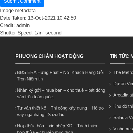
Image metadata
Date Taken: 13-Oct-2021 10:42:50
Credit: admin
Shutter Speed: 1/inf second
PHƯƠNG CHÂM HOẠT ĐỘNG
TIN TỨC 
BĐS ERA Hưng Phát – Nơi Khách Hàng Gởi
The Metro
Trọn Niềm tin
Dự án Vi
Nhận ký gởi – mua bán – cho thuê – bất động
Arcadia at
sản trên toàn quốc.
Khu đô th
Tư vấn thiết kế – Thi công xây dựng – Hỗ trợ
vay ngânhàng LS ưuđãi.
Salacia Vi
Hợp thức hóa – xin phép XD – Tách thửa
Vinhomes
hợp thửa – chuyển mục đích.