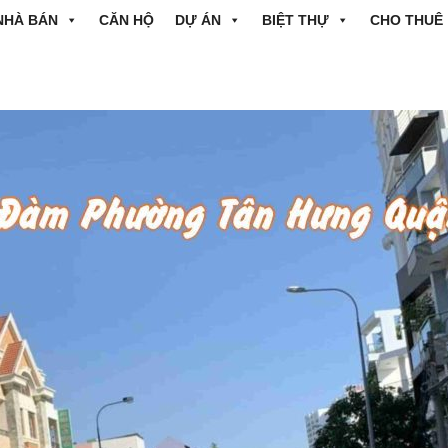
NHÀ BÁN
CĂN HỘ
DỰ ÁN
BIỆT THỰ
CHO THUÊ