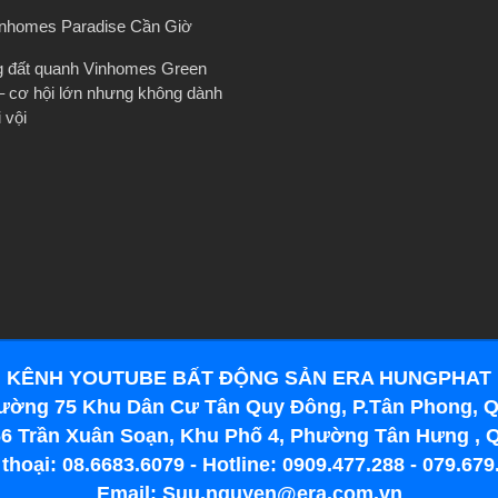
inhomes Paradise Cần Giờ
g đất quanh Vinhomes Green
– cơ hội lớn nhưng không dành
 vội
KÊNH YOUTUBE BẤT ĐỘNG SẢN ERA HUNGPHAT
ường 75 Khu Dân Cư Tân Quy Đông, P.Tân Phong, Q
6 Trần Xuân Soạn, Khu Phố 4, Phường Tân Hưng , 
 thoại: 08.6683.6079 - Hotline: 0909.477.288 - 079.679
Email: Suu.nguyen@era.com.vn