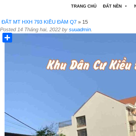
TRANG CHỦ
ĐẤT NỀN
ĐẤT MT HXH 793 KIỀU ĐÀM Q7
» 15
Posted
14 Tháng hai, 2022
by
suuadmin
.
Share