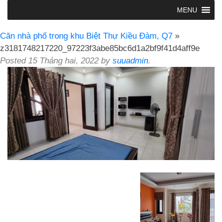
MENU
Căn nhà phố trong khu Biệt Thự Kiều Đàm, Q7
»
z3181748217220_97223f3abe85bc6d1a2bf9f41d4aff9e
Posted
15 Tháng hai, 2022
by
suuadmin
.