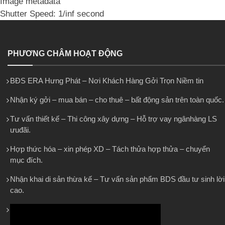
Image metadata
Shutter Speed: 1/inf second
PHƯƠNG CHÂM HOẠT ĐỘNG
BĐS ERA Hưng Phát – Nơi Khách Hàng Gởi Trọn Niềm tin
Nhận ký gởi – mua bán – cho thuê – bất động sản trên toàn quốc.
Tư vấn thiết kế – Thi công xây dựng – Hỗ trợ vay ngânhàng LS
ưuđãi.
Hợp thức hóa – xin phép XD – Tách thửa hợp thửa – chuyển
mục đích.
Nhận khai di sản thừa kế – Tư vấn sản phẩm BDS đầu tư sinh lời
cao.