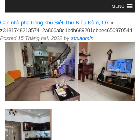
MENU
Căn nhà phố trong khu Biệt Thự Kiều Đàm, Q7
»
z3181748213574_2a866a8c1bdb689201cbbe4650970544
Posted
15 Tháng hai, 2022
by
suuadmin
.