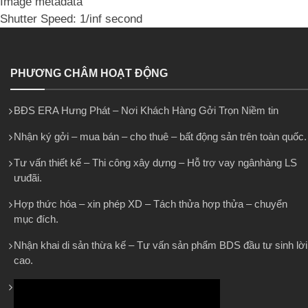
Image metadata
Shutter Speed: 1/inf second
PHƯƠNG CHÂM HOẠT ĐỘNG
BĐS ERA Hưng Phát – Nơi Khách Hàng Gởi Trọn Niềm tin
Nhận ký gởi – mua bán – cho thuê – bất động sản trên toàn quốc.
Tư vấn thiết kế – Thi công xây dựng – Hỗ trợ vay ngânhàng LS
ưuđãi.
Hợp thức hóa – xin phép XD – Tách thửa hợp thửa – chuyển
mục đích.
Nhận khai di sản thừa kế – Tư vấn sản phẩm BDS đầu tư sinh lời
cao.