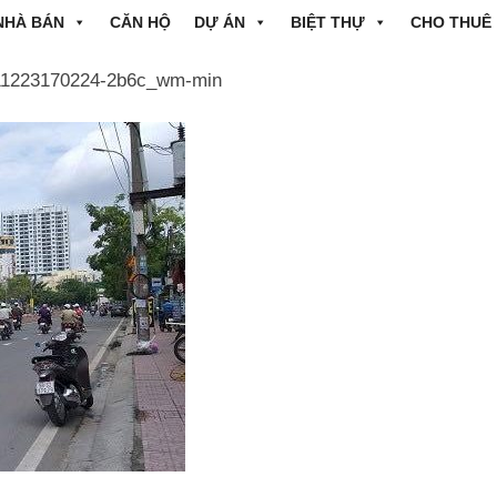
NHÀ BÁN
CĂN HỘ
DỰ ÁN
BIỆT THỰ
CHO THUÊ
11223170224-2b6c_wm-min