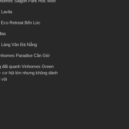
nhomes Saigon Park Hóc Môn
 Lavila
ị Eco Retreat Bến Lức
llas
 Làng Vân Đà Nẵng
inhomes Paradise Cần Giờ
g đất quanh Vinhomes Green
– cơ hội lớn nhưng không dành
 vội