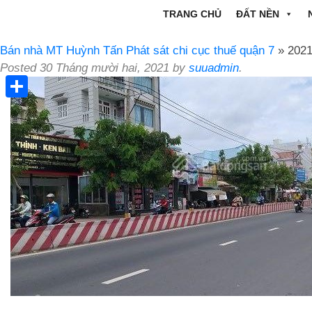
TRANG CHỦ
ĐẤT NỀN
Bán nhà MT Huỳnh Tấn Phát sát chi cục thuế quận 7
» 202
Posted
30 Tháng mười hai, 2021
by
suuadmin
.
Share