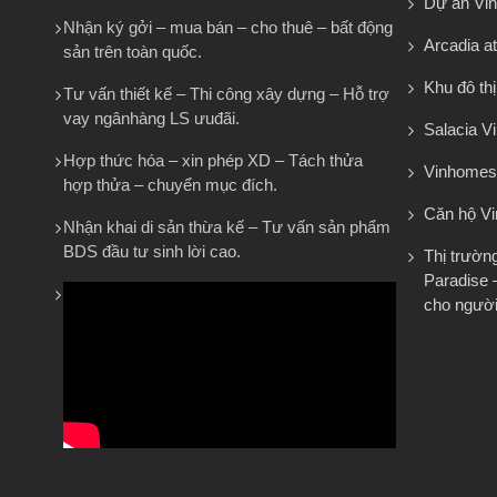
Dự án Vi
Nhận ký gởi – mua bán – cho thuê – bất động
Arcadia at
sản trên toàn quốc.
Khu đô th
Tư vấn thiết kế – Thi công xây dựng – Hỗ trợ
vay ngânhàng LS ưuđãi.
Salacia Vi
Hợp thức hóa – xin phép XD – Tách thửa
Vinhomes
hợp thửa – chuyển mục đích.
Căn hộ V
Nhận khai di sản thừa kế – Tư vấn sản phẩm
BDS đầu tư sinh lời cao.
Thị trườn
Paradise 
cho người