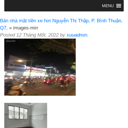
MENU
Bán nhà mặt tiền xe hơi Nguyễn Thị Thập, P. Bình Thuận,
Q7,
» images-min
Posted
12 Tháng Một, 2022
by
suuadmin
.