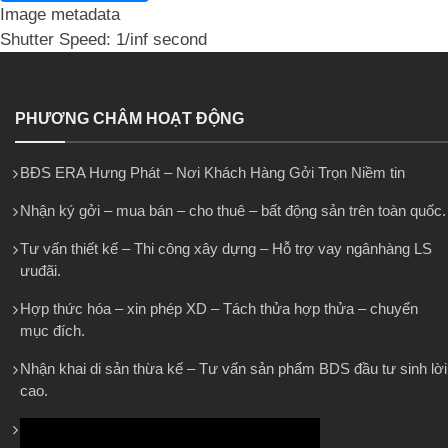
Image metadata
Shutter Speed: 1/inf second
PHƯƠNG CHÂM HOẠT ĐỘNG
BĐS ERA Hưng Phát – Nơi Khách Hàng Gởi Trọn Niềm tin
Nhận ký gởi – mua bán – cho thuê – bất động sản trên toàn quốc.
Tư vấn thiết kế – Thi công xây dựng – Hỗ trợ vay ngânhàng LS
ưuđãi.
Hợp thức hóa – xin phép XD – Tách thửa hợp thửa – chuyển
mục đích.
Nhận khai di sản thừa kế – Tư vấn sản phẩm BDS đầu tư sinh lời
cao.