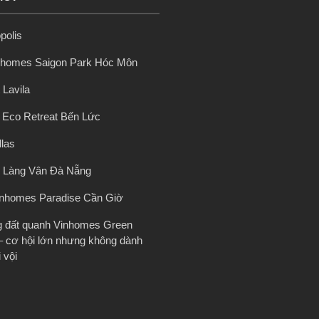
polis
nhomes Saigon Park Hóc Môn
 Lavila
ị Eco Retreat Bến Lức
llas
 Làng Vân Đà Nẵng
inhomes Paradise Cần Giờ
g đất quanh Vinhomes Green
– cơ hội lớn nhưng không dành
 vội