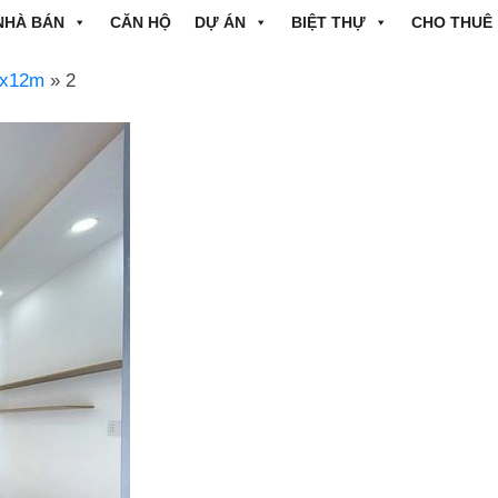
NHÀ BÁN
CĂN HỘ
DỰ ÁN
BIỆT THỰ
CHO THUÊ
4x12m
» 2