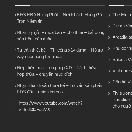
BĐS ERA Hưng Phát – Nơi Khách Hàng Gởi
The Metro
Trọn Niềm tin
Dự án Vi
Nhận ký gởi – mua bán – cho thuê – bất động
Arcadia at
sản trên toàn quốc.
Khu đô th
Tư vấn thiết kế – Thi công xây dựng – Hỗ trợ
vay ngânhàng LS ưuđãi.
Salacia Vi
Hợp thức hóa – xin phép XD – Tách thửa
Vinhomes
hợp thửa – chuyển mục đích.
Căn hộ V
Nhận khai di sản thừa kế – Tư vấn sản phẩm
BDS đầu tư sinh lời cao.
Thị trườn
Paradise 
https://www.youtube.com/watch?
cho người
v=fodl3l0FogM&t