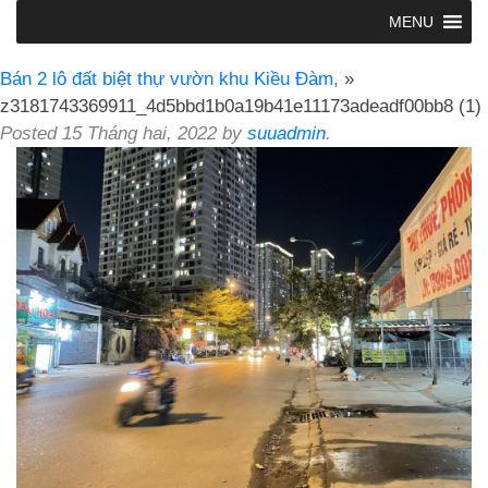
MENU
Bán 2 lô đất biệt thự vườn khu Kiều Đàm,
»
z3181743369911_4d5bbd1b0a19b41e11173adeadf00bb8 (1)
Posted
15 Tháng hai, 2022
by
suuadmin
.