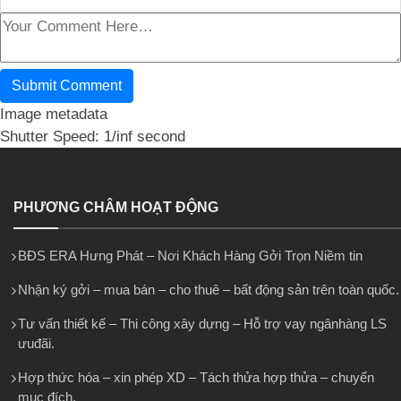
Image metadata
Shutter Speed: 1/inf second
PHƯƠNG CHÂM HOẠT ĐỘNG
BĐS ERA Hưng Phát – Nơi Khách Hàng Gởi Trọn Niềm tin
Nhận ký gởi – mua bán – cho thuê – bất động sản trên toàn quốc.
Tư vấn thiết kế – Thi công xây dựng – Hỗ trợ vay ngânhàng LS
ưuđãi.
Hợp thức hóa – xin phép XD – Tách thửa hợp thửa – chuyển
mục đích.