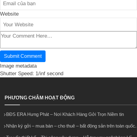
Website
Image metadata
Shutter Speed: 1/inf second
PHƯƠNG CHÂM HOẠT ĐỘNG
BĐS ERA Hưng Phát – Nơi Khách Hàng Gởi Trọn Niềm tin
Nhận ký gởi – mua bán – cho thuê – bất động sản trên toàn quốc.