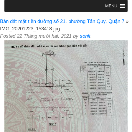
MENU
Bán đất mặt tiền đường số 21, phường Tân Quy, Quận 7
»
IMG_20201223_153418.jpg
Posted
22 Tháng mười hai, 2021
by
sonlt
.