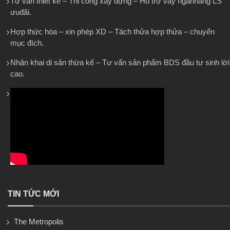
Tư vấn thiết kế – Thi công xây dựng – Hỗ trợ vay ngânhàng LS
ưuđãi.
Hợp thức hóa – xin phép XD – Tách thửa hợp thửa – chuyển
mục đích.
Nhận khai di sản thừa kế – Tư vấn sản phẩm BDS đầu tư sinh lời
cao.
TIN TỨC MỚI
The Metropolis