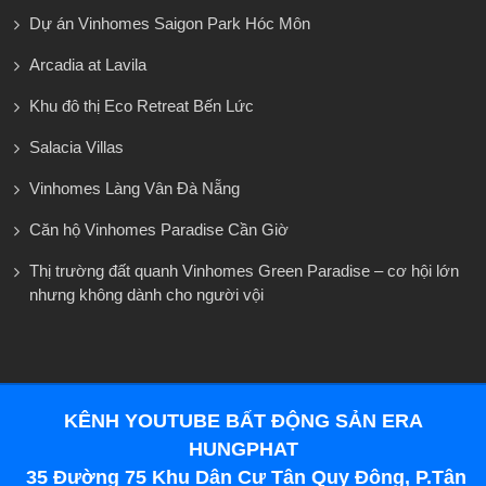
Dự án Vinhomes Saigon Park Hóc Môn
Arcadia at Lavila
Khu đô thị Eco Retreat Bến Lức
Salacia Villas
Vinhomes Làng Vân Đà Nẵng
Căn hộ Vinhomes Paradise Cần Giờ
Thị trường đất quanh Vinhomes Green Paradise – cơ hội lớn
nhưng không dành cho người vội
KÊNH YOUTUBE BẤT ĐỘNG SẢN ERA
HUNGPHAT
35 Đường 75 Khu Dân Cư Tân Quy Đông, P.Tân