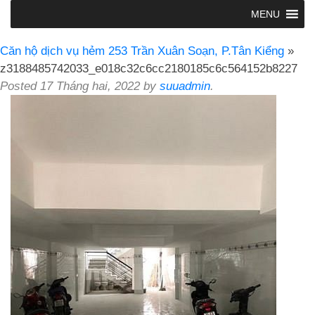
MENU
Căn hộ dịch vụ hẻm 253 Trần Xuân Soạn, P.Tân Kiểng
»
z3188485742033_e018c32c6cc2180185c6c564152b8227
Posted
17 Tháng hai, 2022
by
suuadmin
.