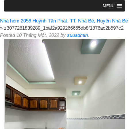
MENU
Nhà hẻm 2056 Huỳnh Tấn Phát, TT. Nhà Bè, Huyện Nhà Bè
» z3077281839289_1baf2a929266655db8f1876ac2b597c2
Posted
10 Tháng Một, 2022
by
suuadmin
.