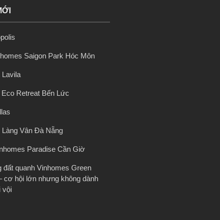
MỚI
polis
nhomes Saigon Park Hóc Môn
 Lavila
ị Eco Retreat Bến Lức
llas
 Làng Vân Đà Nẵng
inhomes Paradise Cần Giờ
g đất quanh Vinhomes Green
– cơ hội lớn nhưng không dành
 vội