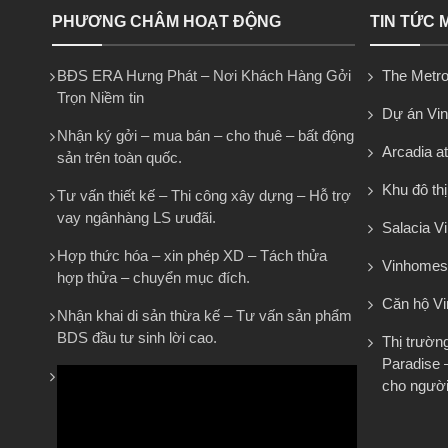
PHƯƠNG CHÂM HOẠT ĐỘNG
TIN TỨC 
BĐS ERA Hưng Phát – Nơi Khách Hàng Gởi
The Metro
Trọn Niềm tin
Dự án Vi
Nhận ký gởi – mua bán – cho thuê – bất động
Arcadia at
sản trên toàn quốc.
Khu đô th
Tư vấn thiết kế – Thi công xây dựng – Hỗ trợ
vay ngânhàng LS ưuđãi.
Salacia Vi
Hợp thức hóa – xin phép XD – Tách thửa
Vinhomes
hợp thửa – chuyển mục đích.
Căn hộ V
Nhận khai di sản thừa kế – Tư vấn sản phẩm
BDS đầu tư sinh lời cao.
Thị trườn
Paradise 
cho người