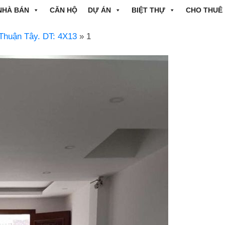
NHÀ BÁN
CĂN HỘ
DỰ ÁN
BIỆT THỰ
CHO THUÊ
Thuận Tây. DT: 4X13
» 1