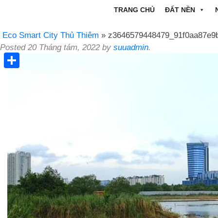
TRANG CHỦ
ĐẤT NỀN
Eco Smart City Thủ Thiêm
» z3646579448479_91f0aa87e9b
Posted
20 Tháng tám, 2022
by
suuadmin
.
Share