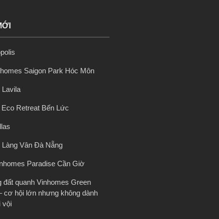
MỚI
polis
nhomes Saigon Park Hóc Môn
 Lavila
ị Eco Retreat Bến Lức
llas
 Làng Vân Đà Nẵng
inhomes Paradise Cần Giờ
g đất quanh Vinhomes Green
– cơ hội lớn nhưng không dành
 vội