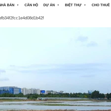
NHÀ BÁN
CĂN HỘ
DỰ ÁN
BIỆT THỰ
CHO THUÊ
fb34f2fcc1e4d08d1b42f