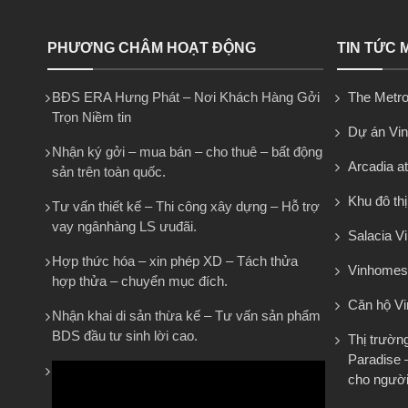
PHƯƠNG CHÂM HOẠT ĐỘNG
TIN TỨC 
BĐS ERA Hưng Phát – Nơi Khách Hàng Gởi
The Metro
Trọn Niềm tin
Dự án Vi
Nhận ký gởi – mua bán – cho thuê – bất động
Arcadia at
sản trên toàn quốc.
Khu đô th
Tư vấn thiết kế – Thi công xây dựng – Hỗ trợ
vay ngânhàng LS ưuđãi.
Salacia Vi
Hợp thức hóa – xin phép XD – Tách thửa
Vinhomes
hợp thửa – chuyển mục đích.
Căn hộ V
Nhận khai di sản thừa kế – Tư vấn sản phẩm
BDS đầu tư sinh lời cao.
Thị trườn
Paradise 
cho người