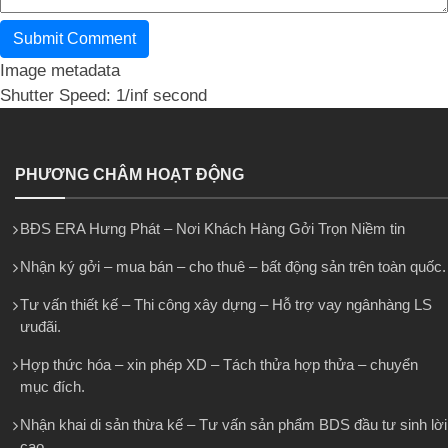
Image metadata
Shutter Speed: 1/inf second
PHƯƠNG CHÂM HOẠT ĐỘNG
BĐS ERA Hưng Phát – Nơi Khách Hàng Gởi Trọn Niềm tin
Nhận ký gởi – mua bán – cho thuê – bất động sản trên toàn quốc.
Tư vấn thiết kế – Thi công xây dựng – Hỗ trợ vay ngânhàng LS
ưuđãi.
Hợp thức hóa – xin phép XD – Tách thửa hợp thửa – chuyển
mục đích.
Nhận khai di sản thừa kế – Tư vấn sản phẩm BDS đầu tư sinh lời
cao.