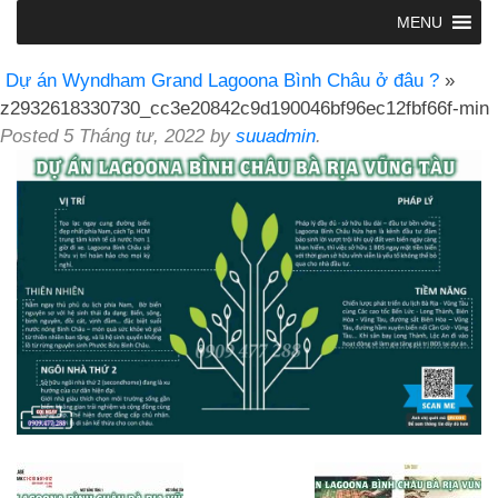
MENU
Dự án Wyndham Grand Lagoona Bình Châu ở đâu ?
»
z2932618330730_cc3e20842c9d190046bf96ec12fbf66f-min
Posted
5 Tháng tư, 2022
by
suuadmin
.