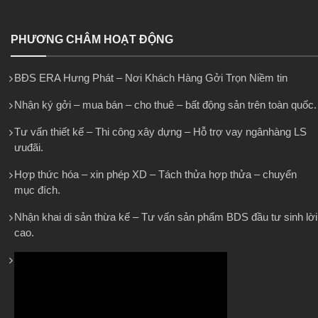
PHƯƠNG CHÂM HOẠT ĐỘNG
BĐS ERA Hưng Phát – Nơi Khách Hàng Gởi Trọn Niềm tin
Nhận ký gởi – mua bán – cho thuê – bất động sản trên toàn quốc.
Tư vấn thiết kế – Thi công xây dựng – Hỗ trợ vay ngânhàng LS
ưuđãi.
Hợp thức hóa – xin phép XD – Tách thửa hợp thửa – chuyển
mục đích.
Nhận khai di sản thừa kế – Tư vấn sản phẩm BDS đầu tư sinh lời
cao.