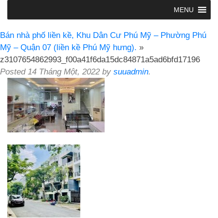
MENU
Bán nhà phố liền kề, Khu Dân Cư Phú Mỹ – Phường Phú
Mỹ – Quận 07 (liền kề Phú Mỹ hưng).
»
z3107654862993_f00a41f6da15dc84871a5ad6bfd17196
Posted
14 Tháng Một, 2022
by
suuadmin
.