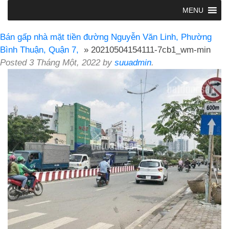
MENU
Bán gấp nhà mặt tiền đường Nguyễn Văn Linh, Phường
Bình Thuận, Quận 7,
» 20210504154111-7cb1_wm-min
Posted
3 Tháng Một, 2022
by
suuadmin
.