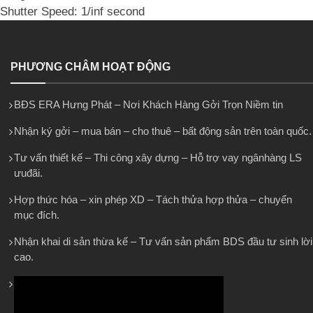
Shutter Speed: 1/inf second
PHƯƠNG CHÂM HOẠT ĐỘNG
BĐS ERA Hưng Phát – Nơi Khách Hàng Gởi Trọn Niềm tin
Nhận ký gởi – mua bán – cho thuê – bất động sản trên toàn quốc.
Tư vấn thiết kế – Thi công xây dựng – Hỗ trợ vay ngânhàng LS
ưuđãi.
Hợp thức hóa – xin phép XD – Tách thửa hợp thửa – chuyển
mục đích.
Nhận khai di sản thừa kế – Tư vấn sản phẩm BDS đầu tư sinh lời
cao.