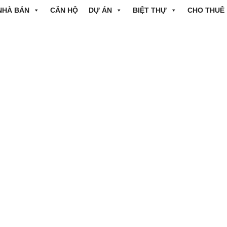
NHÀ BÁN
CĂN HỘ
DỰ ÁN
BIỆT THỰ
CHO THUÊ