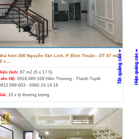
Nhà hẻm 300 Nguyễn Văn Linh, P. Bình Thuận - DT 87 m2
5 x ...
Diện tích:
87 m2 (5 x 17.5)
Liên Hệ:
0918.089.169 Hiền Thương - Thanh Tuyết
0913.999.003 - 0965.24.14.19
Giá:
10.x tỷ thương lượng