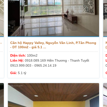
-
Căn hộ Happy Valley, Nguyễn Văn Linh, P.Tân Phong
- DT 100m2 - giá 5.1 ...
(
Diện tích:
100m2
Liên Hệ:
0918.089.169 Hiền Thương - Thanh Tuyết
0913.999.003 - 0965.24.14.19
Giá:
5.1 tỷ