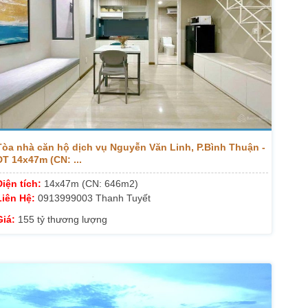
Tòa nhà căn hộ dịch vụ Nguyễn Văn Linh, P.Bình Thuận -
DT 14x47m (CN: ...
Diện tích:
14x47m (CN: 646m2)
Liên Hệ:
0913999003 Thanh Tuyết
Giá:
155 tỷ thương lượng