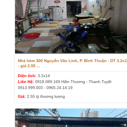
Nhà hẻm 300 Nguyễn Văn Linh, P. Bình Thuận - DT 3.2x
- giá 2.55 ...
Diện tích:
3.2x14
Liên Hệ:
0918.089.169 Hiền Thương - Thanh Tuyết
0913.999.003 - 0965.24.14.19
Giá:
2.55 tỷ thương lượng