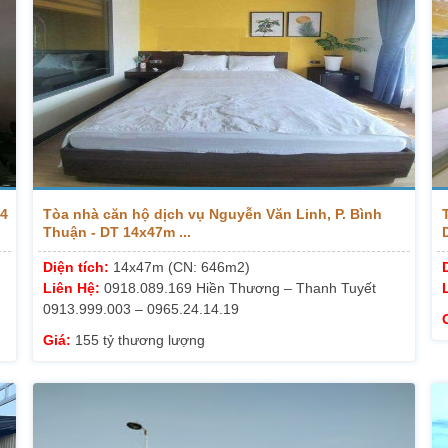
14
Tòa nhà căn hộ dịch vụ Nguyễn Văn Linh, P. Bình
Thuận - DT 14x47m ...
Diện tích:
14x47m (CN: 646m2)
Liên Hệ:
0918.089.169 Hiền Thương – Thanh Tuyết
0913.999.003 – 0965.24.14.19
Giá:
155 tỷ thương lượng