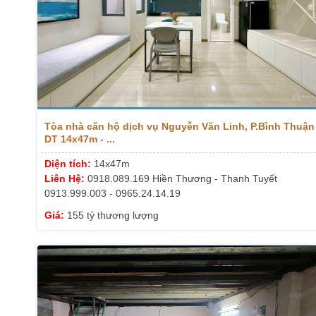
Tòa nhà căn hộ dịch vụ Nguyễn Văn Linh, P.Bình Thuận 
DT 14x47m - ...
Diện tích:
14x47m
Liên Hệ:
0918.089.169 Hiền Thương - Thanh Tuyết
0913.999.003 - 0965.24.14.19
Giá:
155 tỷ thương lượng