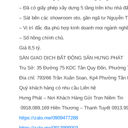
– Đã có giấy phép xây dựng 5 tầng trên khu nhà đ
– Sát bên các showroom oto, gần ngã tư Nguyễn T
– Vị trí đắc địa phù hợp kinh doanh mọi ngành ng
– Sổ hồng chính chủ.
Giá 8,5 tỷ.
SÀN GIAO DỊCH BẤT ĐỘNG SẢN HƯNG PHÁT
Trụ Sở: 35 Đường 75 KDC Tân Quy Đôn, Phường 
Đia chỉ: 793/66 Trần Xuân Soạn, Kp4 Phường Tân
Quý khách hàng có nhu cầu Liên hệ
Hưng Phát – Nơi Khách Hàng Gửi Trọn Niềm Tin
0918.089.169 Hiền Thương – Thanh Tuyết 0913.99
https://zalo.me/0909477288
https://zalo.me/0913999003