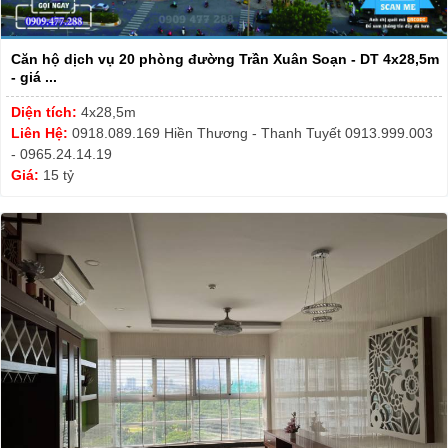
Căn hộ dịch vụ 20 phòng đường Trần Xuân Soạn - DT 4x28,5m
- giá ...
Diện tích:
4x28,5m
Liên Hệ:
0918.089.169 Hiền Thương - Thanh Tuyết 0913.999.003
- 0965.24.14.19
Giá:
15 tỷ