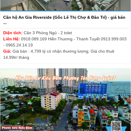
Căn hộ An Gia Riverside (Gốc Lê Thị Chợ & Đào Trí) - giá bán
...
Diện tích:
Căn 3 Phòng Ngủ - 2 tolet
Liên Hệ:
0918.089.169 Hiền Thương - Thanh Tuyết 0913.999.003
- 0965.24.14.19
Giá:
Giá bán : 4,799 tỷ có nhận thương lượng; Giá cho thuê
14,99tr/ tháng