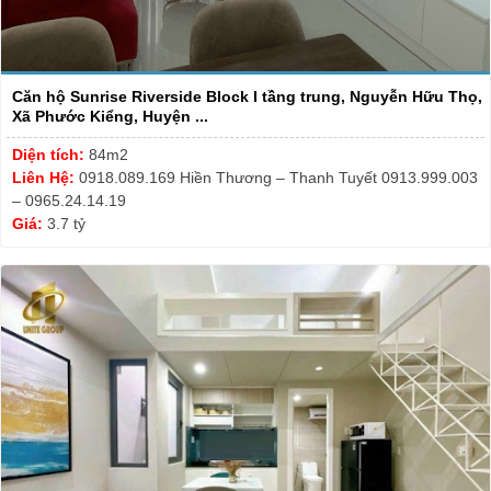
Căn hộ Sunrise Riverside Block I tầng trung, Nguyễn Hữu Thọ,
Xã Phước Kiểng, Huyện ...
Diện tích:
84m2
Liên Hệ:
0918.089.169 Hiền Thương – Thanh Tuyết 0913.999.003
– 0965.24.14.19
Giá:
3.7 tỷ