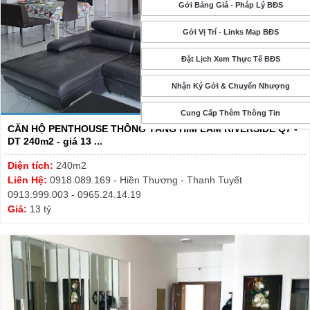
Gởi Bảng Giá - Pháp Lý BĐS
Gởi Vị Trí - Links Map BĐS
Đặt Lịch Xem Thực Tế BĐS
Nhận Ký Gởi & Chuyển Nhượng
Cung Cấp Thêm Thông Tin
CĂN HỘ PENTHOUSE THÔNG TẦNG HIM LAM RIVERSIDE Q7 -
DT 240m2 - giá 13 ...
Diện tích:
240m2
Liên Hệ:
0918.089.169 - Hiền Thương - Thanh Tuyết
0913.999.003 - 0965.24.14.19
Giá:
13 tỷ