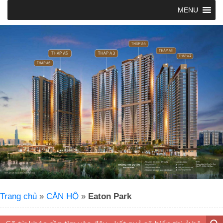
MENU
Trang chủ
»
CĂN HỘ
»
Eaton Park