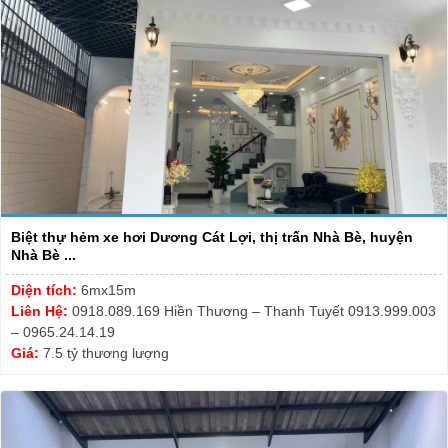
Biệt thự hẻm xe hơi Dương Cát Lợi, thị trấn Nhà Bè, huyện
Nhà Bè ...
Diện tích:
6mx15m
Liên Hệ:
0918.089.169 Hiền Thương – Thanh Tuyết 0913.999.003
– 0965.24.14.19
Giá:
7.5 tỷ thương lượng