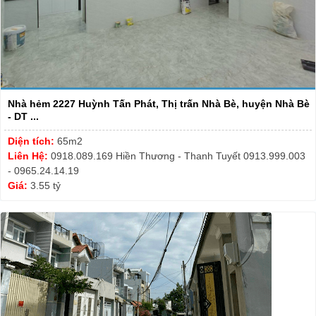
Nhà hẻm 2227 Huỳnh Tấn Phát, Thị trấn Nhà Bè, huyện Nhà Bè
- DT ...
Diện tích:
65m2
Liên Hệ:
0918.089.169 Hiền Thương - Thanh Tuyết 0913.999.003
- 0965.24.14.19
Giá:
3.55 tỷ