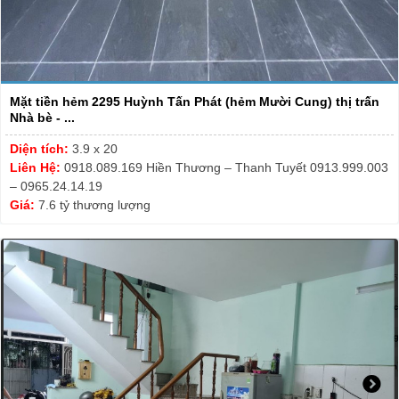
Mặt tiền hẻm 2295 Huỳnh Tấn Phát (hẻm Mười Cung) thị trấn
Nhà bè - ...
Diện tích:
3.9 x 20
Liên Hệ:
0918.089.169 Hiền Thương – Thanh Tuyết 0913.999.003
– 0965.24.14.19
Giá:
7.6 tỷ thương lượng