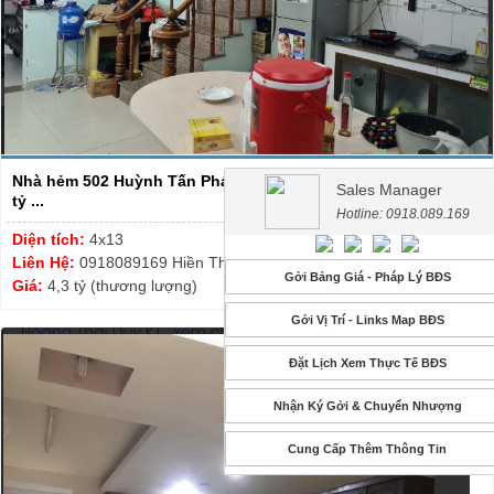
Nhà hẻm 502 Huỳnh Tấn Phát, P.Bình Thuận - DT 4x13 - Giá 4.8
Sales Manager
tỷ ...
Hotline: 0918.089.169
Diện tích:
4x13
Liên Hệ:
0918089169 Hiền Thương
Gởi Bảng Giá - Pháp Lý BĐS
Giá:
4,3 tỷ (thương lượng)
Gởi Vị Trí - Links Map BĐS
Đặt Lịch Xem Thực Tế BĐS
Nhận Ký Gởi & Chuyển Nhượng
Cung Cấp Thêm Thông Tin