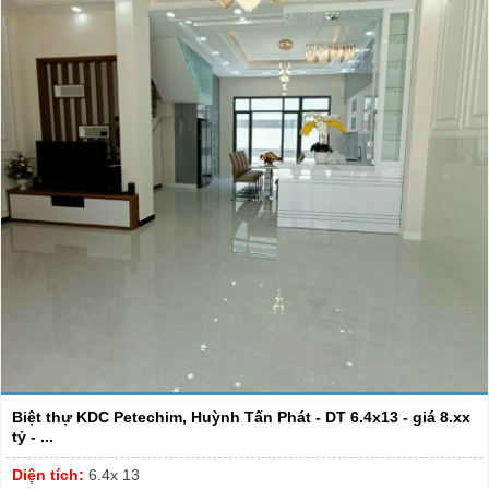
Biệt thự KDC Petechim, Huỳnh Tấn Phát - DT 6.4x13 - giá 8.xx
tỷ - ...
Diện tích:
6.4x 13