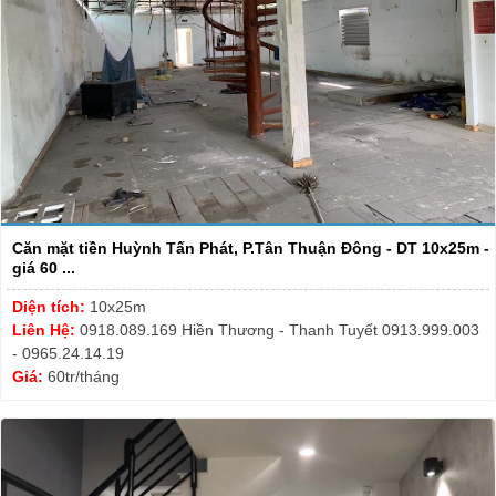
Căn mặt tiền Huỳnh Tấn Phát, P.Tân Thuận Đông - DT 10x25m -
giá 60 ...
Diện tích:
10x25m
Liên Hệ:
0918.089.169 Hiền Thương - Thanh Tuyết 0913.999.003
- 0965.24.14.19
Giá:
60tr/tháng