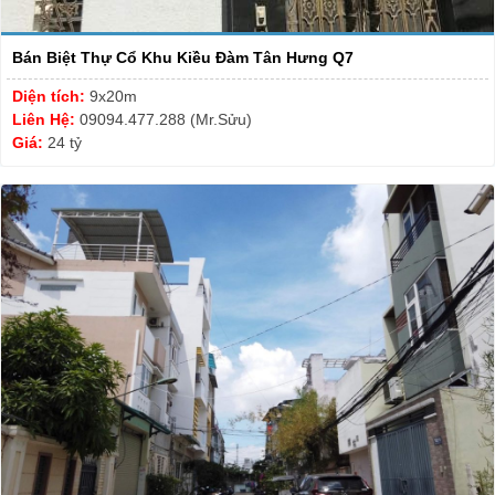
Bán Biệt Thự Cổ Khu Kiều Đàm Tân Hưng Q7
Diện tích:
9x20m
Liên Hệ:
09094.477.288 (Mr.Sửu)
Giá:
24 tỷ