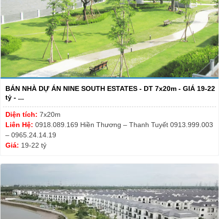
BÁN NHÀ DỰ ÁN NINE SOUTH ESTATES - DT 7x20m - GIÁ 19-22
tỷ - ...
Diện tích:
7x20m
Liên Hệ:
0918.089.169 Hiền Thương – Thanh Tuyết 0913.999.003
– 0965.24.14.19
Giá:
19-22 tỷ