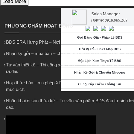
Load More
Sales Manager
Hotline: 0918.089.169
PHƯƠNG CHÂM HOẠT ĐỘNG
Gởi Bảng Giá - Pháp Lý BĐS
BĐS ERA Hưng Phát – Nơi Khách Hàng Gởi Trọn Niềm tin
Gởi Vị Trí - Links Map BĐS
Nhận ký gởi – mua bán – cho thuê – bất động sản trên toàn quốc.
Đặt Lịch Xem Thực Tế BĐS
Tư vấn thiết kế – Thi công xây dựng – Hỗ trợ vay ngânhàng LS
ưuđãi.
Nhận Ký Gởi & Chuyển Nhượng
Hợp thức hóa – xin phép XD – Tách thửa hợp thửa – chuyển
Cung Cấp Thêm Thông Tin
mục đích.
Nhận khai di sản thừa kế – Tư vấn sản phẩm BDS đầu tư sinh lời
cao.