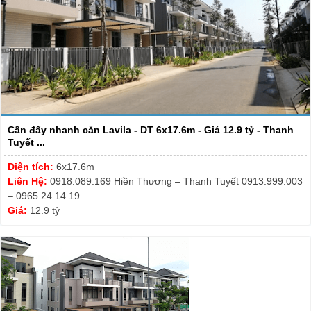
Cần đẩy nhanh căn Lavila - DT 6x17.6m - Giá 12.9 tỷ - Thanh
Tuyết ...
Diện tích:
6x17.6m
Liên Hệ:
0918.089.169 Hiền Thương – Thanh Tuyết 0913.999.003
– 0965.24.14.19
Giá:
12.9 tỷ