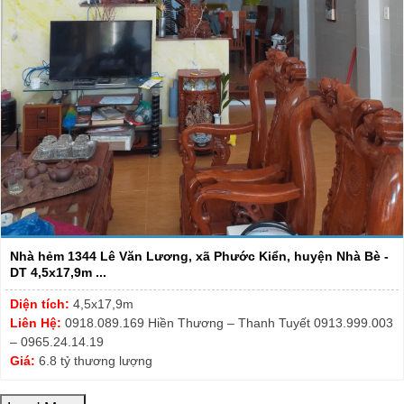
Nhà hẻm 1344 Lê Văn Lương, xã Phước Kiển, huyện Nhà Bè -
DT 4,5x17,9m ...
Diện tích:
4,5x17,9m
Liên Hệ:
0918.089.169 Hiền Thương – Thanh Tuyết 0913.999.003
– 0965.24.14.19
Giá:
6.8 tỷ thương lượng