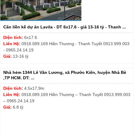
Căn liền kế dự án Lavila - DT 6x17.6 - giá 13-16 tỷ - Thanh ...
Diện tích:
6x17.6
Liên Hệ:
0918.089.169 Hiền Thương - Thanh Tuyết 0913.999.003
- 0965.24.14.19
Giá:
13-16 tỷ
Nhà hẻm 1344 Lê Văn Lương, xã Phước Kiển, huyện Nhà Bè
,TP HCM. DT: ...
Diện tích:
4,5x17,9m
Liên Hệ:
0918.089.169 Hiền Thương – Thanh Tuyết 0913.999.003
– 0965.24.14.19
Giá:
6.8 tỷ