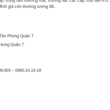
p, trung tâm thương mại, trường học các cấp, mọi tiện ích.
 đình giá còn thương lượng tốt.
Tân Phong Quận 7
 Hưng Quận 7
9.003 – 0965.24.14.19