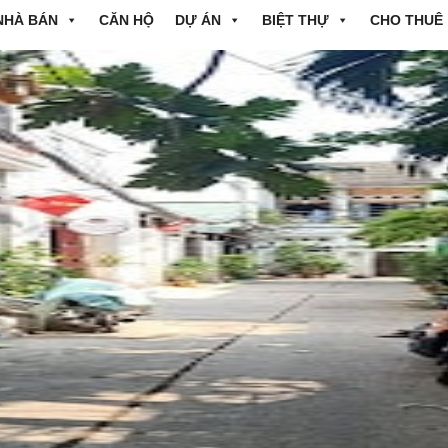
NHÀ BÁN
CĂN HỘ
DỰ ÁN
BIỆT THỰ
CHO THUÊ