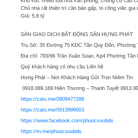
Khu vực nhiều tòa nhà văn phòng, chung cư cao cấ
Chủ nhà rất thiện trí cần bán gấp, lo công việc gia
Giá: 5,8 tỷ
SÀN GIAO DỊCH BẤT ĐỘNG SẢN HƯNG PHÁT
Trụ Sở: 35 Đường 75 KDC Tân Quy Đôn, Phường 
Đia chỉ: 793/66 Trần Xuân Soạn, Kp4 Phường Tân
Quý khách hàng có nhu cầu Liên hệ
Hưng Phát – Nơi Khách Hàng Gửi Trọn Niềm Tin
0918.089.169 Hiền Thương – Thanh Tuyết 0913.99
https://zalo.me/0909477288
https://zalo.me/0913999003
https://www.facebook.com/phuocsuubds
https://m.me/phuocsuubds