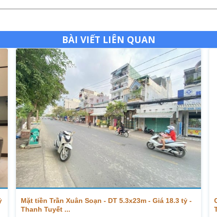
BÀI VIẾT LIÊN QUAN
ỷ
Mặt tiền Trần Xuân Soạn - DT 5.3x23m - Giá 18.3 tỷ -
Thanh Tuyết ...
T