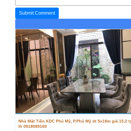
Nhà Mặt Tiền KDC Phú Mỹ, P.Phú Mỹ dt 5x18m giá 15,2 t
lh 0918089169