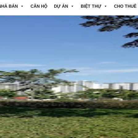
NHÀ BÁN
CĂN HỘ
DỰ ÁN
BIỆT THỰ
CHO THUÊ